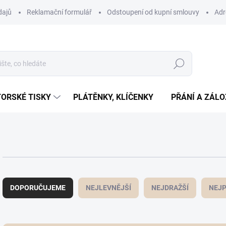
dajů
Reklamační formulář
Odstoupení od kupní smlouvy
Adr
Hledat
ORSKÉ TISKY
PLÁTĚNKY, KLÍČENKY
PŘÁNÍ A ZÁL
Ř
a
DOPORUČUJEME
NEJLEVNĚJŠÍ
NEJDRAŽŠÍ
NEJP
z
e
n