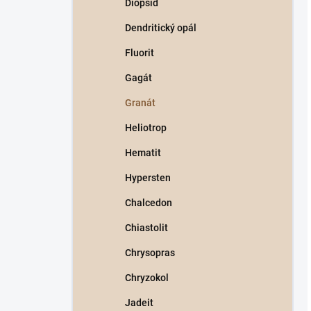
Diopsid
Dendritický opál
Fluorit
Gagát
Granát
Heliotrop
Hematit
Hypersten
Chalcedon
Chiastolit
Chrysopras
Chryzokol
Jadeit