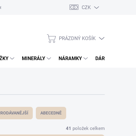
CZK
esa pro odeslání zásilky
PRÁZDNÝ KOŠÍK
NÁKUPNÍ
KOŠÍK
OŽKY
MINERÁLY
NÁRAMKY
DÁRKOVÝ POUKA
RODÁVANĚJŠÍ
ABECEDNĚ
41
položek celkem