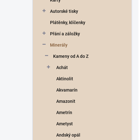
Karty
a
n
Autorské tisky
n
Plátěnky, klíčenky
í
p
Přání a záložky
a
n
Minerály
e
Kameny od A do Z
l
Achát
Aktinolit
Akvamarín
Amazonit
Ametrín
Ametyst
Andský opál