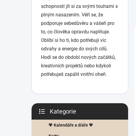
schopností jít si za svými touhami s
plným nasazením. Věří se, že
podporuje sebedůvěru a vášeň pro
to, co člověka opravdu naplňuje.
Oblíbí si ho ti, kdo potřebují víc
odvahy a energie do svých cílů.
Hodí se do období nových začátků,
kreativních projektů nebo kdykoli
potřebuješ zapálit vnitřní oheň.
P
Kategorie
o
Přeskočit
s
kategorie
t
💖 Kalendáře a diáře 💖
r