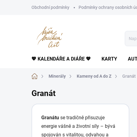
Přejít
Obchodní podmínky
Podmínky ochrany osobních ú
na
obsah
💖 KALENDÁŘE A DIÁŘE 💖
KARTY
AUT
Domů
Minerály
Kameny od A do Z
Granát
Granát
Granátu
se tradičně přisuzuje
energie vášně a životní síly – bývá
spojován s vitalitou, odvahou a