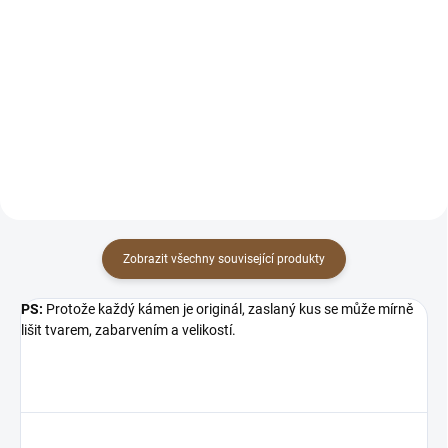
Do košíku
Líbí se Vám náramek, ale
potřebujete jinou velikost?
Červený granát „láska, vztahy,
:) Přesně proto tu máme možnost
ochranný amulet, správný směr“
zmenšení přímo na míru pro
Vlastnosti: Granát je velice
Vás. :) Napište nám...
oblíbený minerál hlavně pro své
zajímavé...
Zobrazit všechny související produkty
PS:
Protože každý kámen je originál, zaslaný kus se může mírně
lišit tvarem, zabarvením a velikostí.