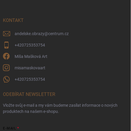
p
a
t
í
KONTAKT
andelske.obrazy
@
centrum.cz
+420725353754
Míša Mašková Art
misamaskovaart
+420725353754
ODEBÍRAT NEWSLETTER
Vložte svůj e-mail a my vám budeme zasílat informace o nových
produktech na našem e-shopu.
E-MAIL