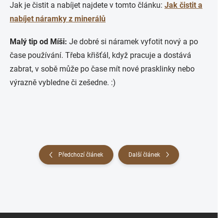
Jak je čistit a nabíjet najdete v tomto článku:
Jak čistit a
nabíjet náramky z minerálů
Malý tip od Míši:
Je dobré si náramek vyfotit nový a po
čase používání. Třeba křišťál, když pracuje a dostává
zabrat, v sobě může po čase mít nové prasklinky nebo
výrazně vybledne či zešedne. :)
Předchozí článek
Další článek
Z