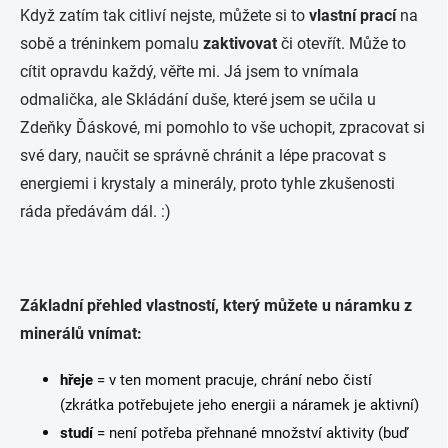
Když zatím tak citliví nejste, můžete si to
vlastní prací
na
sobě a tréninkem pomalu
zaktivovat
či otevřít. Může to
cítit opravdu každý, věřte mi. Já jsem to vnímala
odmalička, ale Skládání duše, které jsem se učila u
Zdeňky Ďáskové, mi pomohlo to vše uchopit, zpracovat si
své dary, naučit se správně chránit a lépe pracovat s
energiemi i krystaly a minerály, proto tyhle zkušenosti
ráda předávám dál. :)
Základní přehled vlastností, který můžete u náramku z
minerálů vnímat:
hřeje
= v ten moment pracuje, chrání nebo čistí
(zkrátka potřebujete jeho energii a náramek je aktivní)
studí
= není potřeba přehnané množství aktivity (buď