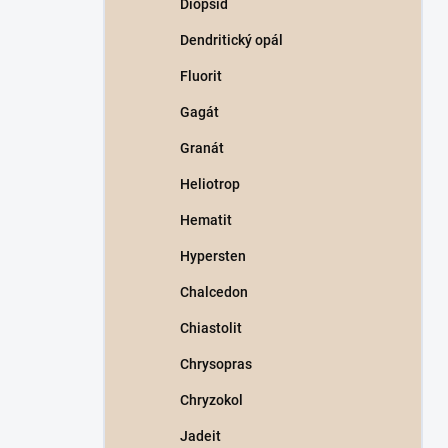
Diopsid
Dendritický opál
Fluorit
Gagát
Granát
Heliotrop
Hematit
Hypersten
Chalcedon
Chiastolit
Chrysopras
Chryzokol
Jadeit