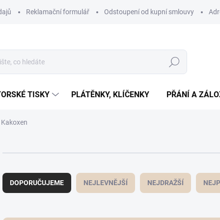
dajů
Reklamační formulář
Odstoupení od kupní smlouvy
Adr
Hledat
ORSKÉ TISKY
PLÁTĚNKY, KLÍČENKY
PŘÁNÍ A ZÁL
7 Kakoxen
Ř
a
DOPORUČUJEME
NEJLEVNĚJŠÍ
NEJDRAŽŠÍ
NEJP
z
e
n