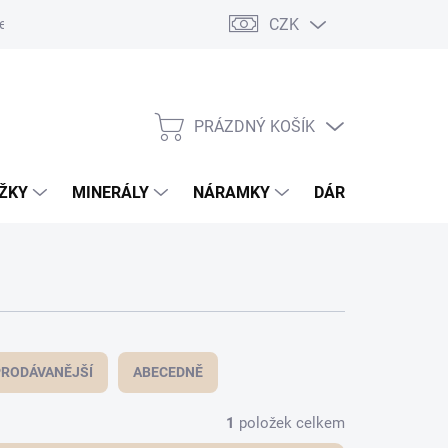
CZK
esa pro odeslání zásilky
PRÁZDNÝ KOŠÍK
NÁKUPNÍ
KOŠÍK
OŽKY
MINERÁLY
NÁRAMKY
DÁRKOVÝ POUKA
RODÁVANĚJŠÍ
ABECEDNĚ
1
položek celkem