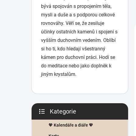
bývá spojován s propojením těla,
mysli a duše a s podporou celkové
rovnováhy. Věří se, že zesiluje
účinky ostatních kamenů i spojení s
vyšším duchovním vedením. Oblíbí
si ho ti, kdo hledají všestranný
kámen pro duchovní práci. Hodí se
do meditace nebo jako doplněk k
jiným krystalům.
P
Kategorie
o
Přeskočit
s
kategorie
t
💖 Kalendáře a diáře 💖
r