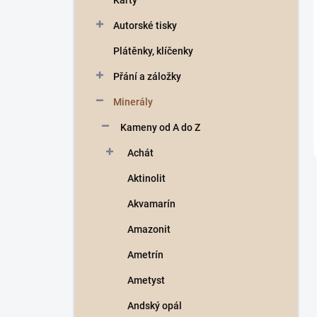
Karty
a
n
Autorské tisky
n
Plátěnky, klíčenky
í
p
Přání a záložky
a
n
Minerály
e
Kameny od A do Z
l
Achát
Aktinolit
Akvamarín
Amazonit
Ametrín
Ametyst
Andský opál