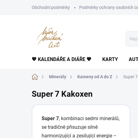
Přejít
Obchodní podmínky
Podmínky ochrany osobních ú
na
obsah
💖 KALENDÁŘE A DIÁŘE 💖
KARTY
AUT
Domů
Minerály
Kameny od A do Z
Super 
Super 7 Kakoxen
Super 7
, kombinaci sedmi minerálů,
se tradičně přisuzuje silně
harmonizující a zesilující energie –