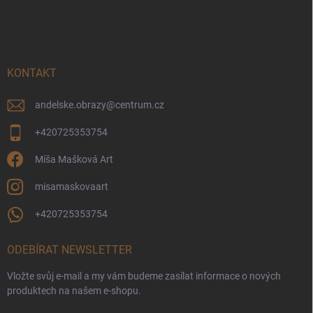
á
c
p
í
p
a
r
t
v
í
KONTAKT
k
y
v
andelske.obrazy
@
centrum.cz
ý
p
+420725353754
i
s
Míša Mašková Art
u
misamaskovaart
+420725353754
ODEBÍRAT NEWSLETTER
Vložte svůj e-mail a my vám budeme zasílat informace o nových
produktech na našem e-shopu.