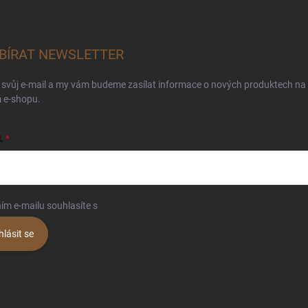
BÍRAT NEWSLETTER
 svůj e-mail a my vám budeme zasílat informace o nových produktech na
 e-shopu.
L
ím e-mailu souhlasíte s
podmínkami ochrany osobních údajů
hlásit se