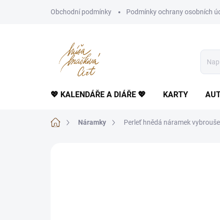
Přejít
Obchodní podmínky
Podmínky ochrany osobních ú
na
obsah
💖 KALENDÁŘE A DIÁŘE 💖
KARTY
AUT
Domů
Náramky
Perleť hnědá náramek vybrouše
Neohodnoceno
Podrobnosti hodnoce