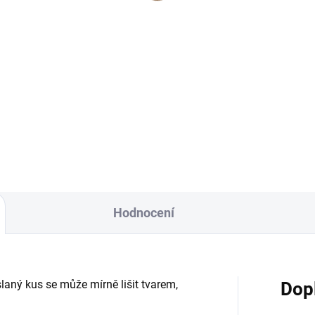
odpuštění minulosti)
9 Kč
359 Kč
Do košíku
Do košíku
×
Přihlásit k newsletteru
odní perleť "půvab, ženskost,
Přírodní perleť "půvab, žensko
tnění životních zkušeností"
uplatnění životních zkušenost
tnosti: Půvabná perleť je
Půvabná perleť je zajímavá s
ímavá svou jemností a
jemností a elegancí. Má v sob
Zajímá vás, co je nového?
ancí. Má v sobě...
zároveň i hodně...
Přihlaste se do našeho
newsletteru! :)
Přihlášením souhlasíte s GDPR.
Hodnocení
laný kus se může mírně lišit tvarem,
Dop