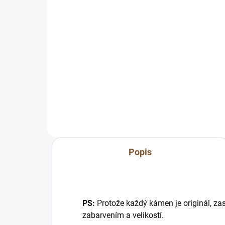
14
Do košíku
Líbí se Vám náramek, ale
potřebujete jinou velikost?
Přír
:) Přesně proto tu máme možnost
upla
zmenšení přímo na míru pro Vás.
Vlas
:) Napište nám...
zaj
eleg
Popis
PS:
Protože každý kámen je originál, zas
zabarvením a velikostí.