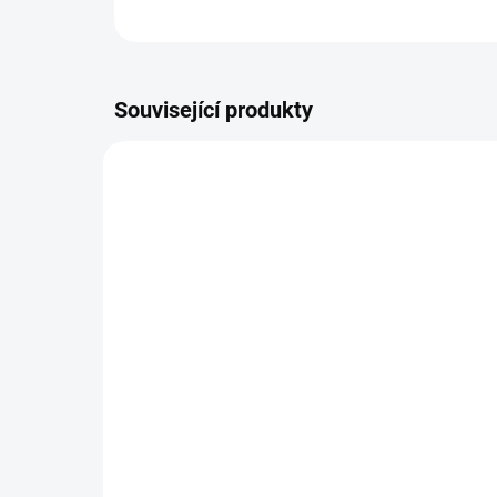
Související produkty
SKLADEM
(9 KS)
Úprava náramku na míru
Pe
(zmenšení)
(ně
odp
49 Kč