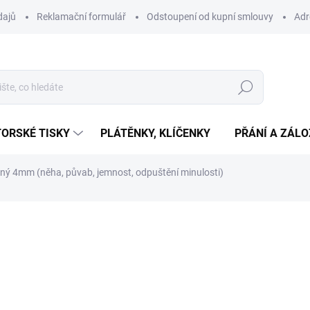
dajů
Reklamační formulář
Odstoupení od kupní smlouvy
Adr
Hledat
ORSKÉ TISKY
PLÁTĚNKY, KLÍČENKY
PŘÁNÍ A ZÁL
ný 4mm (něha, půvab, jemnost, odpuštění minulosti)
ní
359 Kč
Měrná
SKLADEM
(>10 KS)
cena:
−
+