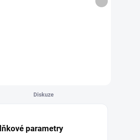
odpuštění minulosti)
produkt
566 Kč
Do košíku
st,
Přírodní perleť "půvab, ženskost,
í"
uplatnění životních zkušeností"
vou
Půvabná perleť je zajímavá svou
ě
jemností a elegancí. Má v sobě
zároveň i...
Diskuze
lňkové parametry