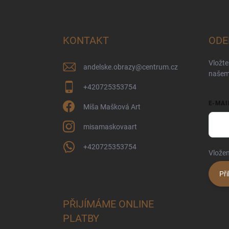
Z
á
p
a
KONTAKT
ODE
t
í
Vložte
andelske.obrazy
@
centrum.cz
našem
+420725353754
E-MAI
Míša Mašková Art
misamaskovaart
+420725353754
Vložen
Při
PŘIJÍMÁME ONLINE
PLATBY