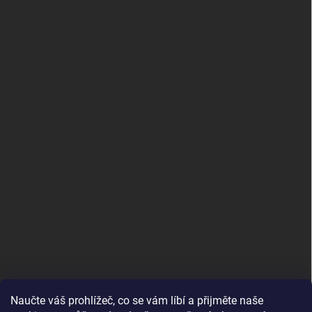
Naučte váš prohlížeč, co se vám líbí a přijměte naše
www.andelske-obrazy.cz