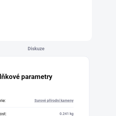
měr“
ochranný amulet, správný směr“
Granát je velice oblíbený minerál
vé
hlavně pro své zajímavé
vlastnosti. Slouží třeba...
Diskuze
lňkové parametry
rie
:
Surové přírodní kameny
ost
:
0.241 kg