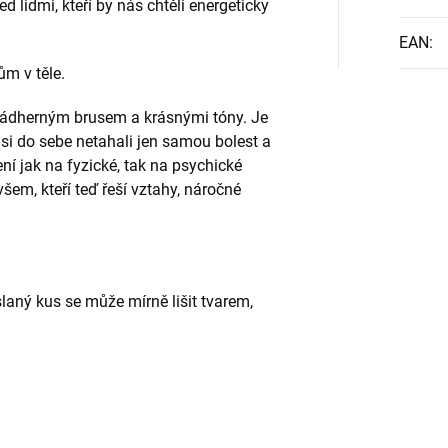
d lidmi, kteří by nás chtěli energeticky
EAN
:
ům v těle.
 nádherným brusem a krásnými tóny. Je
 si do sebe netahali jen samou bolest a
ní jak na fyzické, tak na psychické
šem, kteří teď řeší vztahy, náročné
laný kus se může mírně lišit tvarem,