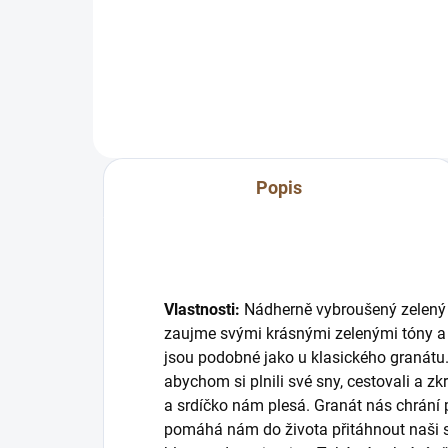
:) Přesně proto tu máme možnost
och
zmenšení přímo na míru pro Vás.
Vlas
:) Napište nám...
oblí
zají
Popis
Vlastnosti:
Nádherně vybroušený zelený g
zaujme svými krásnými zelenými tóny a s
jsou podobné jako u klasického granátu. 
abychom si plnili své sny, cestovali a zkr
a srdíčko nám plesá. Granát nás chrání p
pomáhá nám do života přitáhnout naši 