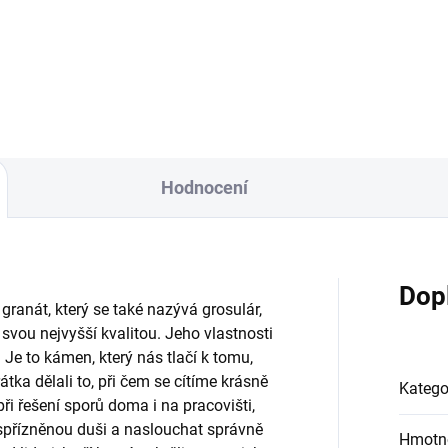
ranný amulet, správný směr“
ochranný amulet, správný s
tnosti: Granát je velice
Vlastnosti: Granát je velice
bený minerál hlavně pro své
oblíbený minerál hlavně pro s
mavé...
zajímavé...
Hodnocení
×
Přihlásit k newsletteru
Dop
ranát, který se také nazývá grosulár,
vou nejvyšší kvalitou. Jeho vlastnosti
Zajímá vás, co je nového?
Je to kámen, který nás tlačí k tomu,
átka dělali to, při čem se cítíme krásně
Přihlaste se do našeho
Katego
ři řešení sporů doma i na pracovišti,
newsletteru! :)
spřízněnou duši a naslouchat správně
Hmotn
Přihlášením souhlasíte s GDPR.