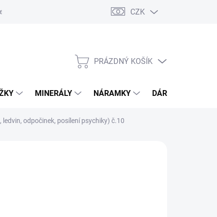
CZK
esa pro odeslání zásilky
PRÁZDNÝ KOŠÍK
NÁKUPNÍ
KOŠÍK
OŽKY
MINERÁLY
NÁRAMKY
DÁRKOVÝ POUKA
, ledvin, odpočinek, posílení psychiky) č.10
Přidat do košíku