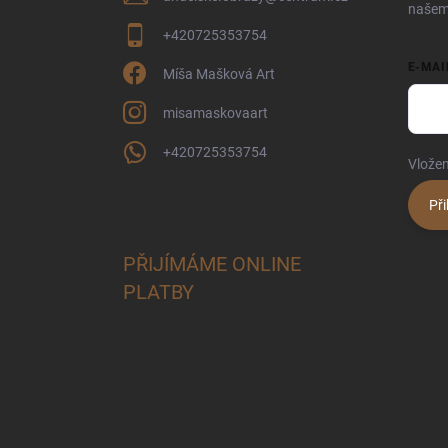
našem
+420725353754
E-MAI
Míša Mašková Art
misamaskovaart
+420725353754
Vložen
Při
PŘIJÍMÁME ONLINE
PLATBY