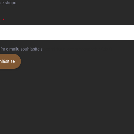
 e-shopu.
L
ím e-mailu souhlasíte s
podmínkami ochrany osobních údajů
hlásit se