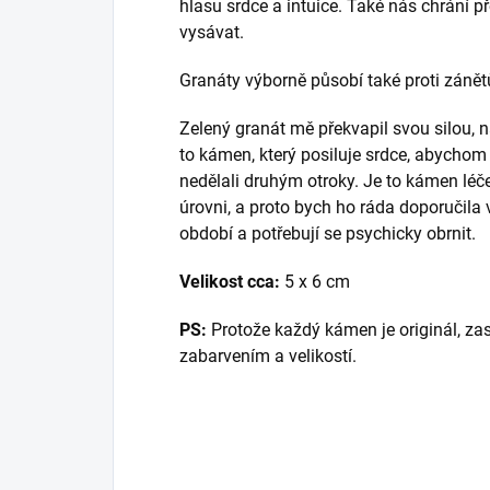
hlasu srdce a intuice. Také nás chrání pře
vysávat.
Granáty výborně působí také proti zánět
Zelený granát mě překvapil svou silou,
to kámen, který posiluje srdce, abychom
nedělali druhým otroky. Je to kámen léče
úrovni, a proto bych ho ráda doporučila v
období a potřebují se psychicky obrnit.
Velikost cca:
5 x 6 cm
PS:
Protože každý kámen je originál, zas
zabarvením a velikostí.