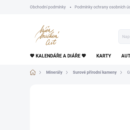
Přejít
Obchodní podmínky
Podmínky ochrany osobních ú
na
obsah
💖 KALENDÁŘE A DIÁŘE 💖
KARTY
AUT
Domů
Minerály
Surové přírodní kameny
G
Neohodnoceno
Podrobnosti hodnoce