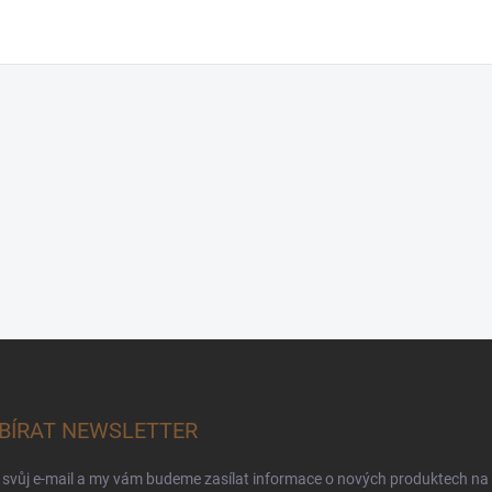
BÍRAT NEWSLETTER
 svůj e-mail a my vám budeme zasílat informace o nových produktech na