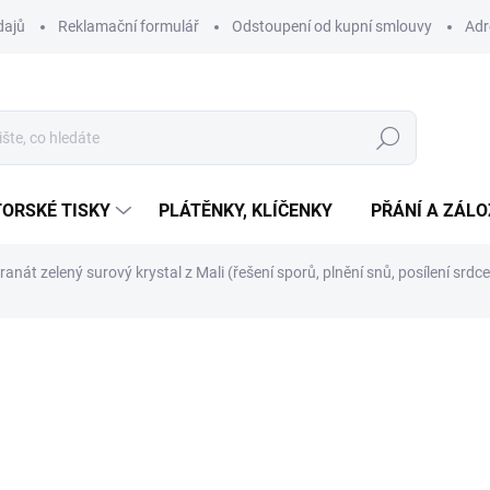
dajů
Reklamační formulář
Odstoupení od kupní smlouvy
Adr
Hledat
ORSKÉ TISKY
PLÁTĚNKY, KLÍČENKY
PŘÁNÍ A ZÁL
ranát zelený surový krystal z Mali (řešení sporů, plnění snů, posílení srdce
ní
527 Kč
Měrná
SKLADEM
(1 KS)
cena:
−
+