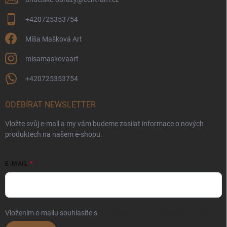
+420725353754
Míša Mašková Art
misamaskovaart
+420725353754
ODEBÍRAT NEWSLETTER
Vložte svůj e-mail a my vám budeme zasílat informace o nových
produktech na našem e-shopu.
E-MAIL
Vložením e-mailu souhlasíte s
podmínkami ochrany osobních údajů