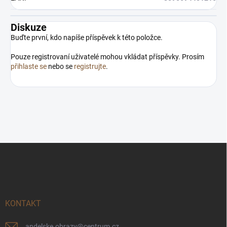
Diskuze
Buďte první, kdo napíše příspěvek k této položce.
Pouze registrovaní uživatelé mohou vkládat příspěvky. Prosím
přihlaste se
nebo se
registrujte
.
Z
á
p
a
t
í
KONTAKT
andelske.obrazy
@
centrum.cz