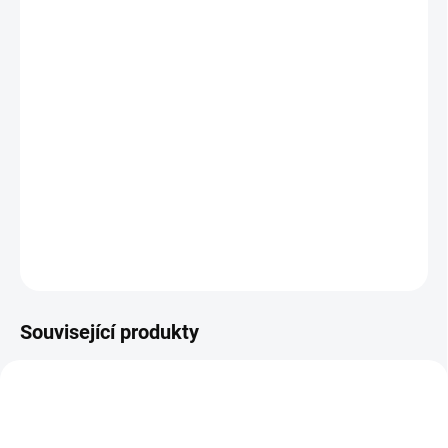
−
+
Přidat do košíku
Zelený granát
„láska, srdce, ledviny, řešení sporů, posílení psychiky“
DETAILNÍ INFORMACE
ZEPTAT SE
HLÍDAT
Související produkty