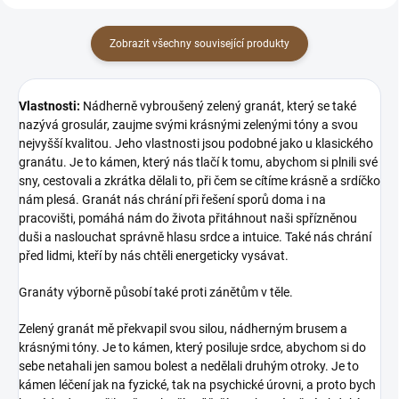
Zobrazit všechny související produkty
Vlastnosti:
Nádherně vybroušený zelený granát, který se také
nazývá grosulár, zaujme svými krásnými zelenými tóny a svou
nejvyšší kvalitou. Jeho vlastnosti jsou podobné jako u klasického
granátu. Je to kámen, který nás tlačí k tomu, abychom si plnili své
sny, cestovali a zkrátka dělali to, při čem se cítíme krásně a srdíčko
nám plesá. Granát nás chrání při řešení sporů doma i na
pracovišti, pomáhá nám do života přitáhnout naši spřízněnou
duši a naslouchat správně hlasu srdce a intuice. Také nás chrání
před lidmi, kteří by nás chtěli energeticky vysávat.
Granáty výborně působí také proti zánětům v těle.
Zelený granát mě překvapil svou silou, nádherným brusem a
krásnými tóny. Je to kámen, který posiluje srdce, abychom si do
sebe netahali jen samou bolest a nedělali druhým otroky. Je to
kámen léčení jak na fyzické, tak na psychické úrovni, a proto bych