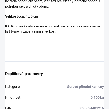
ho ráda doporučila všem, kteří teď řeší vztahy, náročné období a
potřebují se psychicky obrnit.
Velikost cca:
4 x 5 cm
×
PS:
Protože každý kámen je originál, zaslaný kus se může mírně
Přihlásit k newsletteru
lišit tvarem, zabarvením a velikostí.
Zajímá vás, co je nového?
Přihlaste se do našeho
newsletteru! :)
Přihlášením souhlasíte s GDPR.
Doplňkové parametry
Kategorie
:
Surové přírodní kameny
Hmotnost
:
0.166 kg
EAN
:
8595694401216