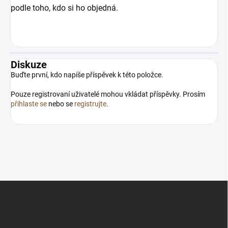
podle toho, kdo si ho objedná.
Diskuze
Buďte první, kdo napíše příspěvek k této položce.
Pouze registrovaní uživatelé mohou vkládat příspěvky. Prosím
přihlaste se
nebo se
registrujte
.
Z
á
p
a