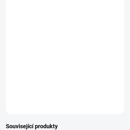
Thulit
"dar řeči, posílení vztahů"
Thulit je velice zvláštní a vzácný minerál, který svému
nositele otevírá například dar řeči a výmluvnosti. Podpoří
vás při řešení náročných situací a je jedno, jestli je to v
práci nebo doma. Je to kámen propojovaný s
bezpodmínečnou láskou. Posiluje vztahy všeho druhu.
Dává se také jako "dárek z lásky".
DETAILNÍ INFORMACE
ZEPTAT SE
HLÍDAT
Související produkty