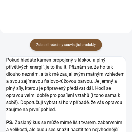
Zobrazit všechny související produkty
Pokud hledáte kámen propojený s láskou a plný
přívětivých energií, je to thulit. Přiznám se, že ho tak
dlouho neznám, a tak mě zaujal svým matným vzhledem
a svou zajímavou fialovo-růžovou barvou. Je jemný a
plný síly, kterou je připravený předávat dál. Hodí se
opravdu velmi dobře pro posílení vztahů (i toho sama k
sobě). Doporučuji vybrat si ho v případě, že vás opravdu
zaujme na první pohled.
PS:
Zaslaný kus se může mírně lišit tvarem, zabarvením
a velikostí, ale budu ses snažit nacítit ten nejvhodnější