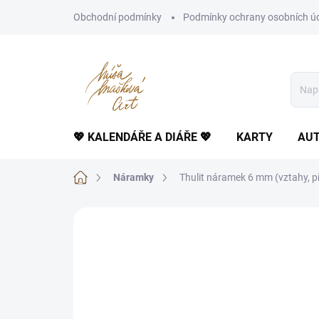
Přejít
Obchodní podmínky
Podmínky ochrany osobních ú
na
obsah
💖 KALENDÁŘE A DIÁŘE 💖
KARTY
AUT
Domů
Náramky
Thulit náramek 6 mm (vztahy, přá
Neohodnoceno
Podrobnosti hodnoce