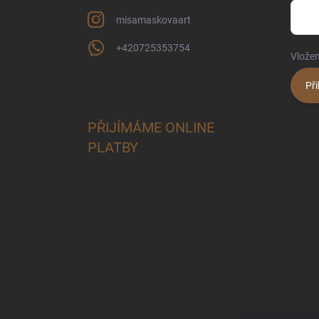
misamaskovaart
+420725353754
Vložen
Při
PŘIJÍMÁME ONLINE
PLATBY