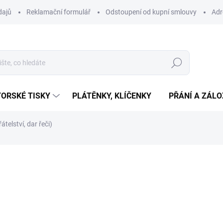
dajů
Reklamační formulář
Odstoupení od kupní smlouvy
Adr
Hledat
ORSKÉ TISKY
PLÁTĚNKY, KLÍČENKY
PŘÁNÍ A ZÁL
telství, dar řeči)
ní
670 Kč
Měrná
SKLADEM
(>10 KS)
cena:
−
+