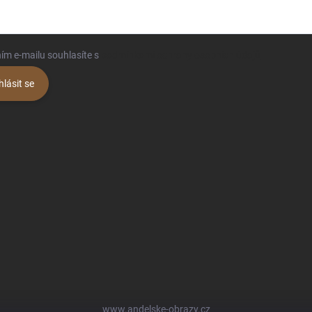
ím e-mailu souhlasíte s
podmínkami ochrany osobních údajů
hlásit se
www.andelske-obrazy.cz