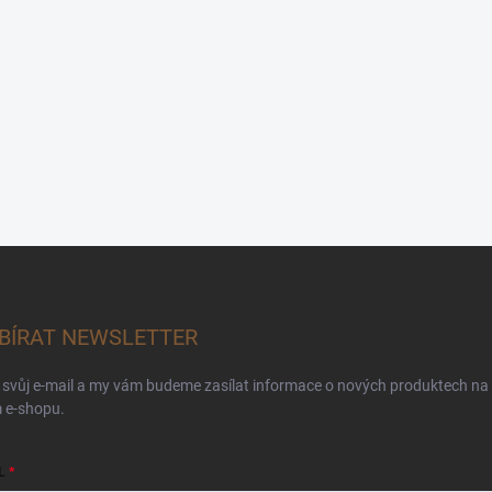
BÍRAT NEWSLETTER
 svůj e-mail a my vám budeme zasílat informace o nových produktech na
 e-shopu.
L