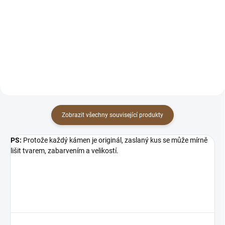
Rodonit „kámen upřímné lásky a
Rodonit „kámen upřímné lásky a
odpuštění sama sobě i druhým“
odpuštění sama sobě i druhým“
Vlastnosti: Rodonit je úžasný
Vlastnosti: Rodonit je úžasný
společník pro každého, kdo řeší
společník pro každého, kdo řeší
lásku, vztahy,...
lásku, vztahy,...
Zobrazit všechny související produkty
PS:
Protože každý kámen je originál, zaslaný kus se může mírně
lišit tvarem, zabarvením a velikostí.
×
Přihlásit k newsletteru