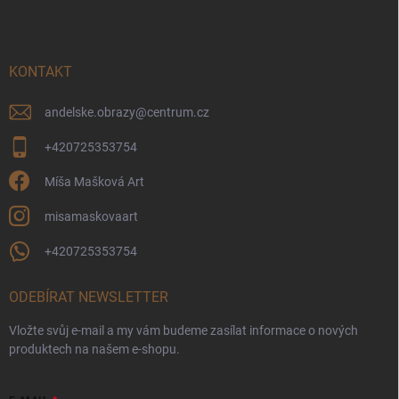
p
a
t
í
KONTAKT
andelske.obrazy
@
centrum.cz
+420725353754
Míša Mašková Art
misamaskovaart
+420725353754
ODEBÍRAT NEWSLETTER
Vložte svůj e-mail a my vám budeme zasílat informace o nových
produktech na našem e-shopu.