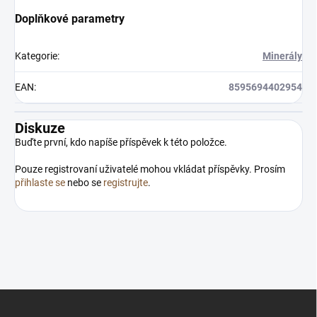
Doplňkové parametry
Zajímá vás, co je nového?
Přihlaste se do našeho
Kategorie
:
Minerály
newsletteru! :)
EAN
:
8595694402954
Přihlášením souhlasíte s GDPR.
Diskuze
Buďte první, kdo napíše příspěvek k této položce.
Pouze registrovaní uživatelé mohou vkládat příspěvky. Prosím
přihlaste se
nebo se
registrujte
.
Z
á