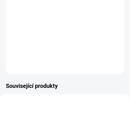
Čakrový náramek
slouží pro harmonizaci čaker hlavně tím, že má
v sobě mix různých minerálů a každý z nich působí na jinou čakru
a nese trochu jiné energie.
DETAILNÍ INFORMACE
ZEPTAT SE
HLÍDAT
Související produkty