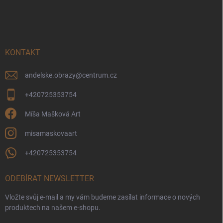
á
p
a
t
í
KONTAKT
andelske.obrazy
@
centrum.cz
+420725353754
Míša Mašková Art
misamaskovaart
+420725353754
ODEBÍRAT NEWSLETTER
Vložte svůj e-mail a my vám budeme zasílat informace o nových
produktech na našem e-shopu.