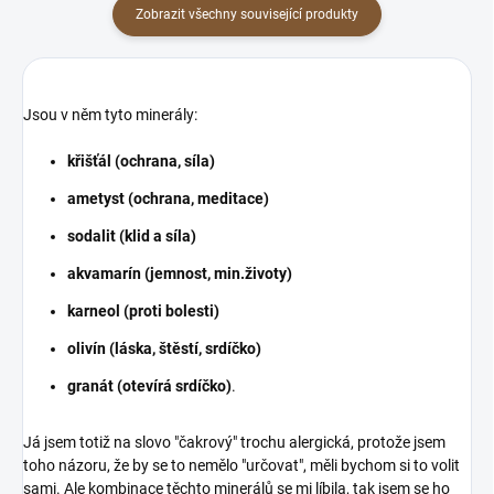
Zobrazit všechny související produkty
Jsou v něm tyto minerály:
křišťál (ochrana, síla)
ametyst (ochrana, meditace)
sodalit (klid a síla)
akvamarín (jemnost, min.životy)
karneol (proti bolesti)
olivín (láska, štěstí, srdíčko)
granát (otevírá srdíčko)
.
Já jsem totiž na slovo "čakrový" trochu alergická, protože jsem
toho názoru, že by se to nemělo "určovat", měli bychom si to volit
sami. Ale kombinace těchto minerálů se mi líbila, tak jsem se ho