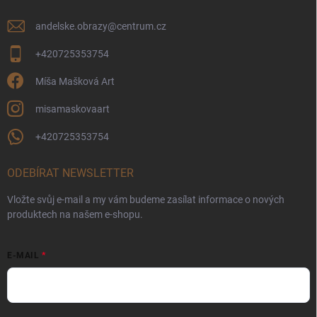
andelske.obrazy
@
centrum.cz
+420725353754
Míša Mašková Art
misamaskovaart
+420725353754
ODEBÍRAT NEWSLETTER
Vložte svůj e-mail a my vám budeme zasílat informace o nových
produktech na našem e-shopu.
E-MAIL