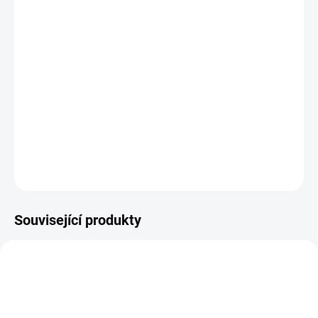
Je tak boží, že jsem ho před pár dny darovala pro štěstí
jedné milé paní, která mě poznala, když jsme si byli na
dva dny odpočinout v Orlických horách.
Tím chci říct, že
tento kousek zkrátka hladí na duši a je to z něj cítit na
první dobrou. Proto je i výborným dárkem pro kohokoliv! :)
DETAILNÍ INFORMACE
ZEPTAT SE
HLÍDAT
Související produkty