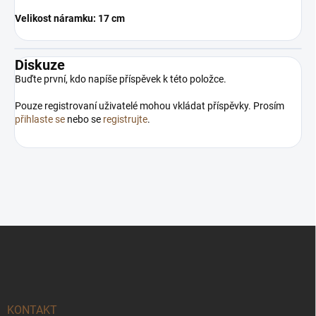
Velikost náramku: 17 cm
Diskuze
Buďte první, kdo napíše příspěvek k této položce.
Pouze registrovaní uživatelé mohou vkládat příspěvky. Prosím
přihlaste se
nebo se
registrujte
.
Z
á
p
a
t
í
KONTAKT