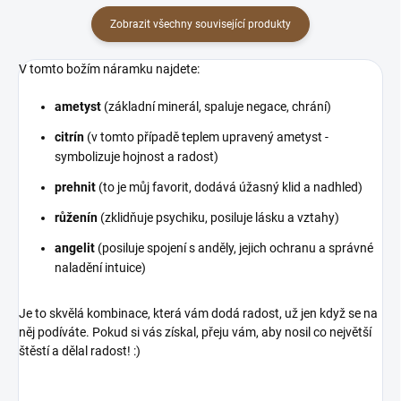
Zobrazit všechny související produkty
V tomto božím náramku najdete:
ametyst
(základní minerál, spaluje negace, chrání)
citrín
(v tomto případě teplem upravený ametyst -
symbolizuje hojnost a radost)
prehnit
(to je můj favorit, dodává úžasný klid a nadhled)
růženín
(zklidňuje psychiku, posiluje lásku a vztahy)
angelit
(posiluje spojení s anděly, jejich ochranu a správné
naladění intuice)
Je to skvělá kombinace, která vám dodá radost, už jen když se na
něj podíváte. Pokud si vás získal, přeju vám, aby nosil co největší
štěstí a dělal radost! :)