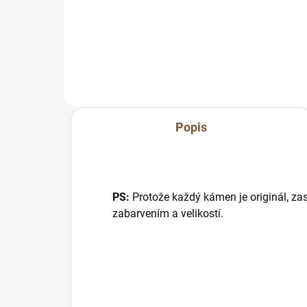
:) Přesně proto tu máme možnost
kam
zmenšení přímo na míru pro Vás.
sobě
:) Napište nám...
ener
Popis
PS:
Protože každý kámen je originál, zas
zabarvením a velikostí.