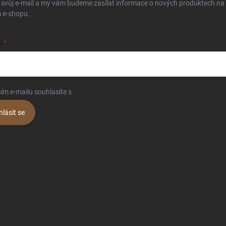
 svůj e-mail a my vám budeme zasílat informace o nových produktech na
 e-shopu.
L
ím e-mailu souhlasíte s
podmínkami ochrany osobních údajů
hlásit se