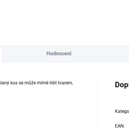
 míří Vlastnoti: Onyx sám o
kam míří Kombinace hned
 chrání před útoky, negativní
několika minerálů dělá z těcht
gií a černou...
pánských náramků výborný
harmonický talisman na...
Hodnocení
laný kus se může mírně lišit tvarem,
Dop
Katego
EAN
: