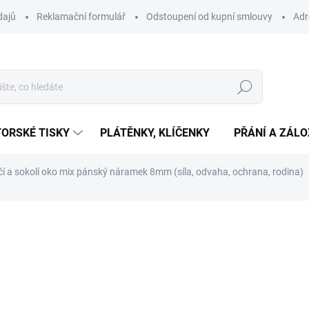
dajů
Reklamační formulář
Odstoupení od kupní smlouvy
Adr
Hledat
ORSKÉ TISKY
PLÁTĚNKY, KLÍČENKY
PŘÁNÍ A ZÁL
ýčí a sokolí oko mix pánský náramek 8mm (síla, odvaha, ochrana, rodina)
ní
339 Kč
Měrná
SKLADEM
(>10 KS)
cena:
−
+