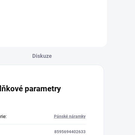
odvaha Vlastnosti: Tygří oko je
o
silně ochranný kámen (často
používaný jako talisman) a je také
pevně spojený se...
Diskuze
lňkové parametry
rie
:
Pánské náramky
8595694402633