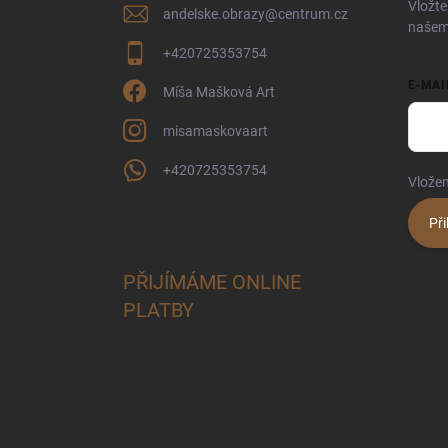
Vložte
andelske.obrazy
@
centrum.cz
našem
+420725353754
E-MAI
Míša Mašková Art
misamaskovaart
+420725353754
Vložen
Při
PŘIJÍMÁME ONLINE
PLATBY