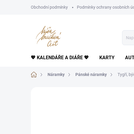
Přejít
Obchodní podmínky
Podmínky ochrany osobních ú
na
obsah
💖 KALENDÁŘE A DIÁŘE 💖
KARTY
AUT
Domů
Náramky
Pánské náramky
Tygří, b
Neohodnoceno
Podrobnosti hodnoce