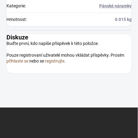
Kategorie
:
Pánské náramky
Hmotnost
:
0.015 kg
Diskuze
Buďte první, kdo napíše příspěvek k této položce.
Pouze registrovaní uživatelé mohou vkládat příspěvky. Prosím
přihlaste se
nebo se
registrujte
.
Z
á
p
a
t