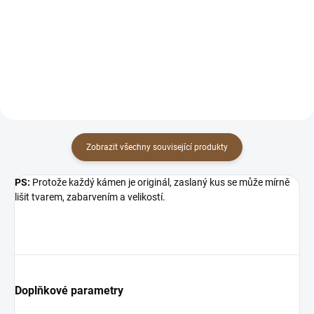
:) Přesně proto tu máme možnost
kombinací dvou krásných
zmenšení přímo na míru pro
minerálů Vlastnosti: Onyx sám o
Vás. :) Napište nám...
sobě chrání před útoky, negativní
energií a...
Zobrazit všechny související produkty
PS:
Protože každý kámen je originál, zaslaný kus se může mírně
lišit tvarem, zabarvením a velikostí.
Doplňkové parametry