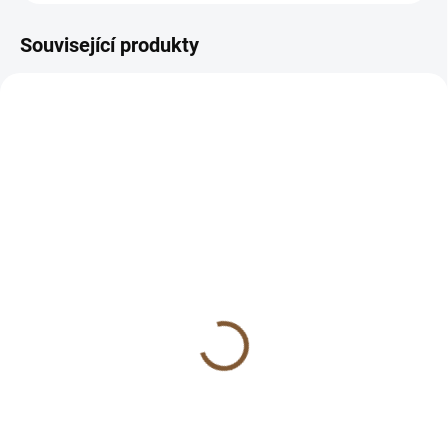
Související produkty
SKLADEM
SKLADEM
(9 KS)
(>10 KS)
Úprava náramku na míru
Onyx a sodalit pánský
(zmenšení)
náramek 6mm (rozum a
intuice)
49 Kč
289 Kč
Do košíku
Do košíku
Líbí se Vám náramek, ale
potřebujete jinou velikost?
Onyx a sodalit jsou příjemnou