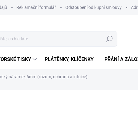
dajů
Reklamační formulář
Odstoupení od kupní smlouvy
Adr
Hledat
ORSKÉ TISKY
PLÁTĚNKY, KLÍČENKY
PŘÁNÍ A ZÁL
ský náramek 6mm (rozum, ochrana a intuice)
ní
259 Kč
Měrná
SKLADEM
(>10 KS)
cena:
−
+