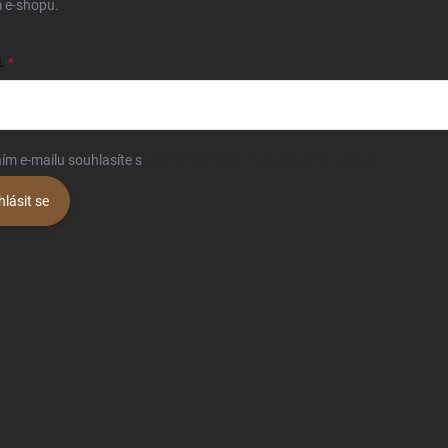
 e-shopu.
L
ím e-mailu souhlasíte s
podmínkami ochrany osobních údajů
hlásit se