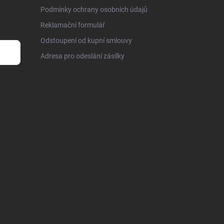
Podmínky ochrany osobních údajů
Reklamační formulář
Odstoupení od kupní smlouvy
Adresa pro odeslání zásilky