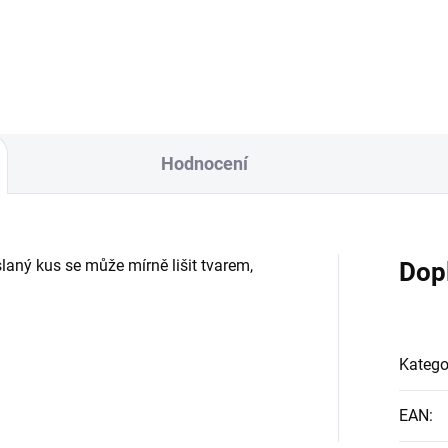
y a také chrání svého nositele
sobě chrání před útoky, negat
 tím, aby ho ostatní vysávali.
energií a černou...
ticky většina...
Hodnocení
laný kus se může mírně lišit tvarem,
Dop
Katego
EAN
: