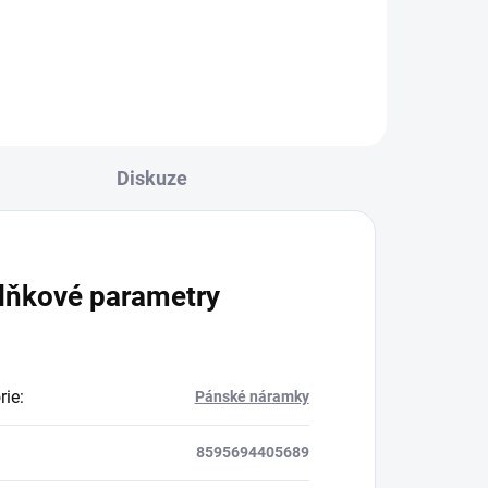
ivní
silně ochranný kámen (často
používaný jako talisman) a je také
pevně spojený se...
Diskuze
lňkové parametry
rie
:
Pánské náramky
8595694405689