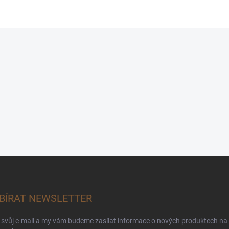
BÍRAT NEWSLETTER
 svůj e-mail a my vám budeme zasílat informace o nových produktech na