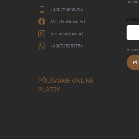
našem
+420725353754
E-MAI
Míša Mašková Art
misamaskovaart
+420725353754
Vložen
Při
PŘIJÍMÁME ONLINE
PLATBY