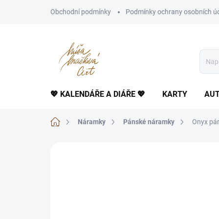
Přejít
Obchodní podmínky
Podmínky ochrany osobních ú
na
obsah
💖 KALENDÁŘE A DIÁŘE 💖
KARTY
AUT
Domů
Náramky
Pánské náramky
Onyx pán
Neohodnoceno
Podrobnosti hodnoce