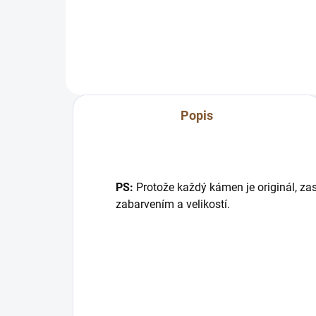
zmenšení přímo na míru pro Vás.
útok
:) Napište nám...
před
Prak
Popis
PS:
Protože každý kámen je originál, zas
zabarvením a velikostí.