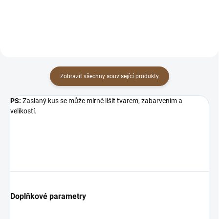
hlas své duše
Vlastnosti: pomáhá zrušit staré
vzorce a...
Zobrazit všechny související produkty
PS:
Zaslaný kus se může mírně lišit tvarem, zabarvením a
velikostí.
Doplňkové parametry