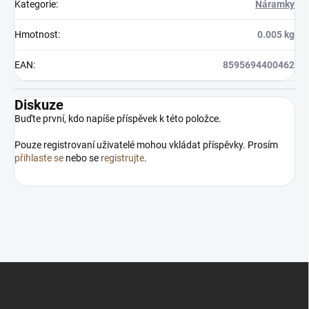
Kategorie
:
Náramky
Hmotnost
:
0.005 kg
EAN
:
8595694400462
Diskuze
Buďte první, kdo napíše příspěvek k této položce.
Pouze registrovaní uživatelé mohou vkládat příspěvky. Prosím
přihlaste se
nebo se
registrujte
.
Z
á
p