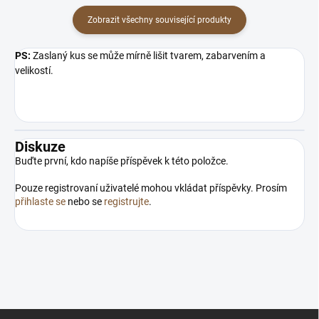
Zobrazit všechny související produkty
PS:
Zaslaný kus se může mírně lišit tvarem, zabarvením a
velikostí.
Diskuze
Buďte první, kdo napíše příspěvek k této položce.
Pouze registrovaní uživatelé mohou vkládat příspěvky. Prosím
přihlaste se
nebo se
registrujte
.
Z