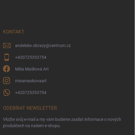
á
p
a
t
í
KONTAKT
andelske.obrazy
@
centrum.cz
+420725353754
Míša Mašková Art
misamaskovaart
+420725353754
ODEBÍRAT NEWSLETTER
Vložte svůj e-mail a my vám budeme zasílat informace o nových
produktech na našem e-shopu.