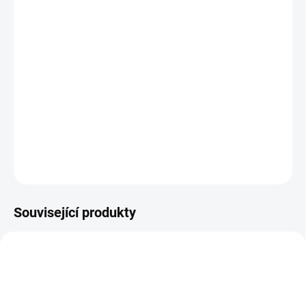
Pomáhá zrušit staré vzorce a dogmat, je kámen úspěchu a štěstí,
podporuje partnerské vztahy, zesiluje city a podporuje věrnost,
posiluje naše sebevědomí a sebedůvěru, podporuje charisma,
pomáhá při traumatických a bolavých rozchodech.
DETAILNÍ INFORMACE
ZEPTAT SE
HLÍDAT
Související produkty