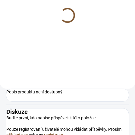
Extra jemný stříbrný
řetízek 50 cm
449 Kč
Do košíku
Extra jemňoučký řetízek s délkou
45 cm. Stříbro Ag 925.
Popis produktu není dostupný
Diskuze
Buďte první, kdo napíše příspěvek k této položce.
Pouze registrovaní uživatelé mohou vkládat příspěvky. Prosím
přihlaste se
nebo se
registrujte
.