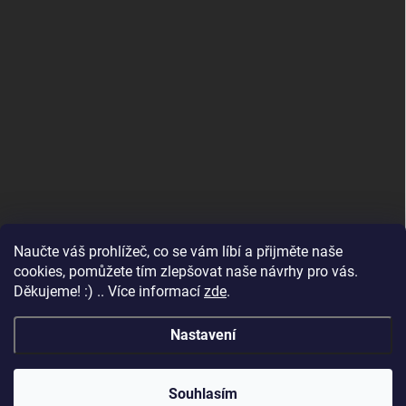
Naučte váš prohlížeč, co se vám líbí a přijměte naše
www.andelske-obrazy.cz
cookies, pomůžete tím zlepšovat naše návrhy pro vás.
Děkujeme! :) .. Více informací
zde
.
Nastavení
Copyright 2026
Andělské obrazy
. Všechna práva vyhrazena.
Upravit
nastavení cookies
Váš balíček odesíláme do 2 pracovních dnů. Děkujeme za
Souhlasím
důvěru.😊❤️