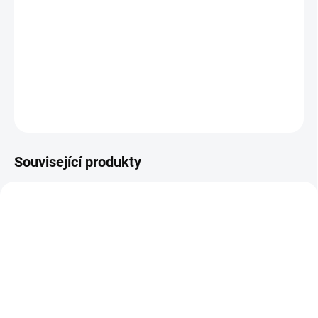
Stříbrný andílek s kouzelnými křidýlky a roztomilým vzhledem. :)
Stříbro Ag925
, velikost 1,7 cm
ZEPTAT SE
HLÍDAT
Související produkty
SKLADEM
(>10 KS)