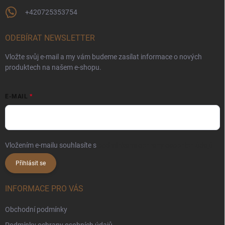
+420725353754
ODEBÍRAT NEWSLETTER
Vložte svůj e-mail a my vám budeme zasílat informace o nových
produktech na našem e-shopu.
E-MAIL
Vložením e-mailu souhlasíte s
podmínkami ochrany osobních údajů
Přihlásit se
INFORMACE PRO VÁS
Obchodní podmínky
Podmínky ochrany osobních údajů