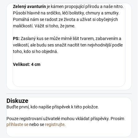
Zelený avanturín
je kámen propojující přírodu a naše nitro.
Působí hlavně na srdíčko, léčí bolístky, chmury a smutky.
Pomáhá nám se radost ze života a užívat si obyčejných
maličkostí. Vážit si toho, že jsme.
PS:
Zaslaný kus se může mírně lišit tvarem, zabarvením a
velikostí, ale budu ses snažit nacítit ten nejvhodnější podle
toho, kdo si ho objedná.
Velikost: 4 cm
Diskuze
Buďte první, kdo napíše příspěvek k této položce.
Pouze registrovaní uživatelé mohou vkládat příspěvky. Prosím
přihlaste se
nebo se
registrujte
.