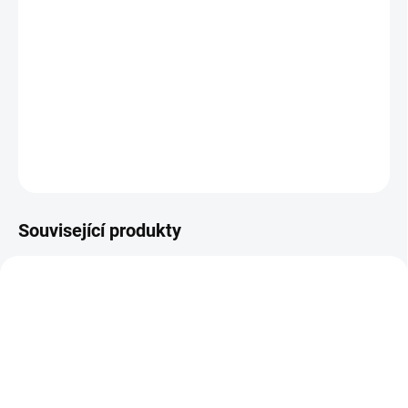
Zelený avanturín
"klid, uzdravení duše"
DETAILNÍ INFORMACE
ZEPTAT SE
HLÍDAT
Související produkty