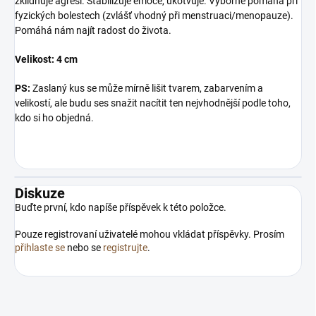
zklidňuje agresi. Stabilizuje emoce, ukotvuje. Výborně pomáhá při
fyzických bolestech (zvlášť vhodný při menstruaci/menopauze).
Pomáhá nám najít radost do života.
Velikost: 4 cm
PS:
Zaslaný kus se může mírně lišit tvarem, zabarvením a
velikostí, ale budu ses snažit nacítit ten nejvhodnější podle toho,
kdo si ho objedná.
Diskuze
Buďte první, kdo napíše příspěvek k této položce.
Pouze registrovaní uživatelé mohou vkládat příspěvky. Prosím
přihlaste se
nebo se
registrujte
.