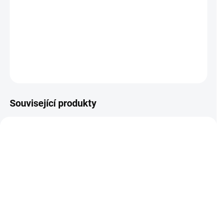
Jaspis červený
"
stabilizace aury, posílení osobnosti"
DETAILNÍ INFORMACE
ZEPTAT SE
HLÍDAT
Související produkty
SKLADEM
SKLADEM
(>10 KS)
(>10 KS)