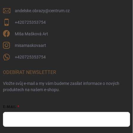
andelske.obrazy
@
centrum.cz
+420725353754
Míša Mašková Art
misamaskovaart
+420725353754
ODEBÍRAT NEWSLETTER
Vložte svůj e-mail a my vám budeme zasílat informace o nových
produktech na našem e-shopu.
E-MAIL