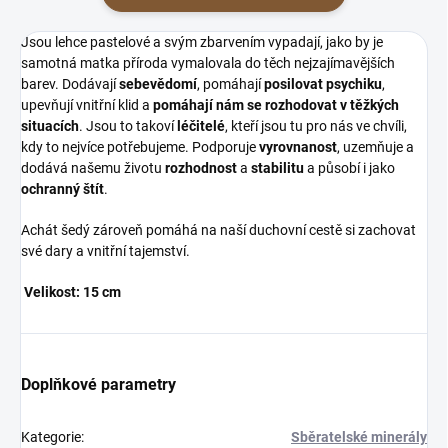
Jsou lehce pastelové a svým zbarvením vypadají, jako by je
samotná matka příroda vymalovala do těch nejzajímavějších
barev. Dodávají
sebevědomí
, pomáhají
posilovat psychiku
,
upevňují vnitřní klid a
pomáhají nám se rozhodovat v těžkých
situacích
. Jsou to takoví
léčitelé
, kteří jsou tu pro nás ve chvíli,
kdy to nejvíce potřebujeme. Podporuje
vyrovnanost
, uzemňuje a
dodává našemu životu
rozhodnost
a
stabilitu
a působí i jako
ochranný štít
.
Achát šedý zároveň pomáhá na naší duchovní cestě si zachovat
své dary a vnitřní tajemství.
Velikost: 15 cm
Doplňkové parametry
Kategorie
:
Sběratelské minerály