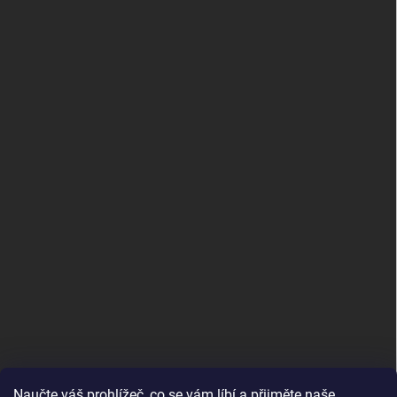
Naučte váš prohlížeč, co se vám líbí a přijměte naše