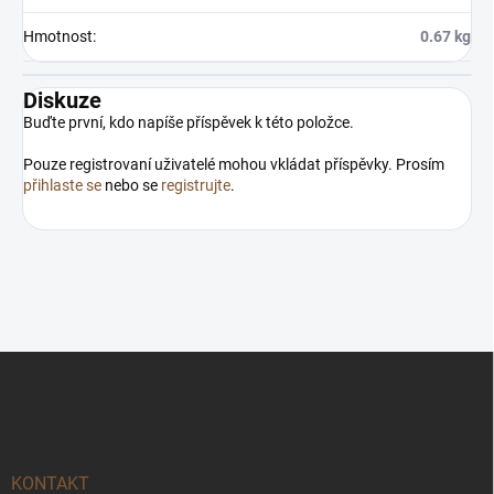
Hmotnost
:
0.67 kg
Diskuze
Buďte první, kdo napíše příspěvek k této položce.
Pouze registrovaní uživatelé mohou vkládat příspěvky. Prosím
přihlaste se
nebo se
registrujte
.
Z
á
p
a
t
í
KONTAKT