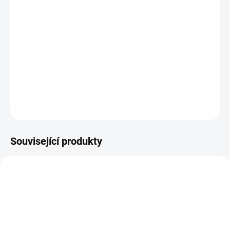
Madagaskarské acháty
mají kouzlo, které žádné jiné acháty na
světě nemají.Také jsem je sháněla hodně dlouho.
DETAILNÍ INFORMACE
ZEPTAT SE
HLÍDAT
Související produkty
TIP