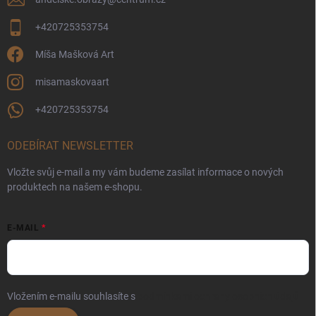
+420725353754
Míša Mašková Art
misamaskovaart
+420725353754
ODEBÍRAT NEWSLETTER
Vložte svůj e-mail a my vám budeme zasílat informace o nových
produktech na našem e-shopu.
E-MAIL
Vložením e-mailu souhlasíte s
podmínkami ochrany osobních údajů