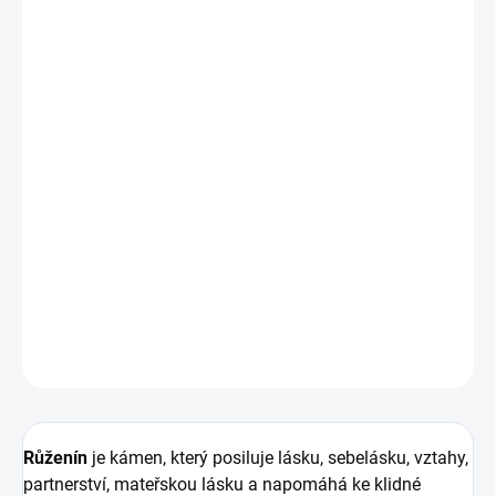
Stříbrný prsten s růženínem ve tvaru korunky
jemné
korunkové uchycení se šesti krapnami
, které
minerál bezpečně drží,
nechává jej krásně vyniknout a dodává prstenu elegantní
a harmonický vzhled.
Jemný šperk ze stříbra, který se díky nastavitelnému
obvodu přizpůsobí každé ruce. :)
DETAILNÍ INFORMACE
ZEPTAT SE
HLÍDAT
Růženín
je kámen, který posiluje lásku, sebelásku, vztahy,
partnerství, mateřskou lásku a napomáhá ke klidné