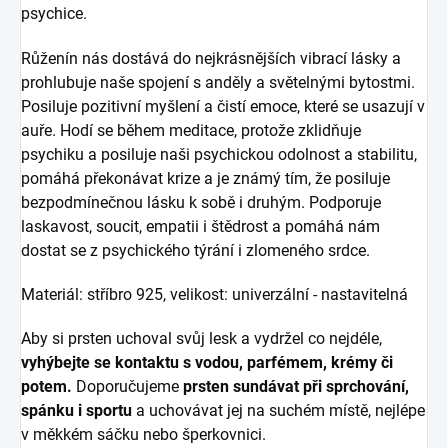
psychice.
Růženín nás dostává do nejkrásnějších vibrací lásky a
prohlubuje naše spojení s anděly a světelnými bytostmi.
Posiluje pozitivní myšlení a čistí emoce, které se usazují v
auře. Hodí se během meditace, protože zklidňuje
psychiku a posiluje naši psychickou odolnost a stabilitu,
pomáhá překonávat krize a je známý tím, že posiluje
bezpodmínečnou lásku k sobě i druhým. Podporuje
laskavost, soucit, empatii i štědrost a pomáhá nám
dostat se z psychického týrání i zlomeného srdce.
Materiál: stříbro 925, velikost: univerzální
- nastavitelná
Aby si prsten uchoval svůj lesk a vydržel co nejdéle,
vyhýbejte se kontaktu s vodou, parfémem, krémy či
potem.
Doporučujeme
prsten sundávat při sprchování,
spánku i sportu
a uchovávat jej na suchém místě, nejlépe
v měkkém sáčku nebo šperkovnici.