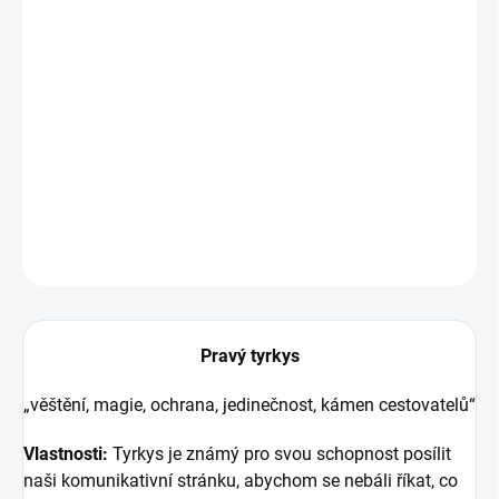
Pozlacený prsten s tyrkysem ve tvaru kapičky
Jemný šperk z pozlaceného stříbra, který se díky
nastavitelnému obvodu přizpůsobí každé ruce. :)
DETAILNÍ INFORMACE
ZEPTAT SE
HLÍDAT
Pravý tyrkys
„věštění, magie, ochrana, jedinečnost, kámen cestovatelů“
Vlastnosti:
Tyrkys je známý pro svou schopnost posílit
naši komunikativní stránku, abychom se nebáli říkat, co