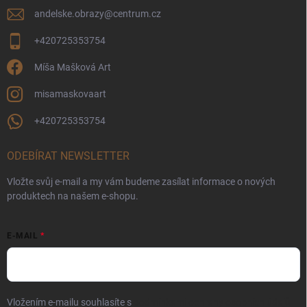
andelske.obrazy
@
centrum.cz
+420725353754
Míša Mašková Art
misamaskovaart
+420725353754
ODEBÍRAT NEWSLETTER
Vložte svůj e-mail a my vám budeme zasílat informace o nových
produktech na našem e-shopu.
E-MAIL
Vložením e-mailu souhlasíte s
podmínkami ochrany osobních údajů