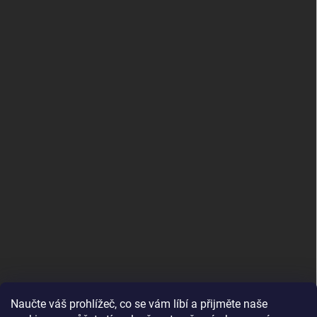
Naučte váš prohlížeč, co se vám líbí a přijměte naše
www.andelske-obrazy.cz