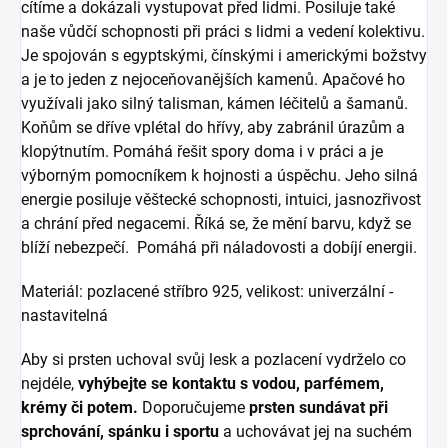
cítíme a dokázali vystupovat před lidmi. Posiluje také
naše vůdčí schopnosti při práci s lidmi a vedení kolektivu.
Je spojován s egyptskými, čínskými i americkými božstvy
a je to jeden z nejoceňovanějších kamenů. Apačové ho
využívali jako silný talisman, kámen léčitelů a šamanů.
Koňům se dříve vplétal do hřívy, aby zabránil úrazům a
klopýtnutím. Pomáhá řešit spory doma i v práci a je
výborným pomocníkem k hojnosti a úspěchu. Jeho silná
energie posiluje věštecké schopnosti, intuici, jasnozřivost
a chrání před negacemi. Říká se, že mění barvu, když se
blíží nebezpečí. Pomáhá při náladovosti a dobíjí energii.
Materiál: pozlacené stříbro 925, velikost: univerzální -
nastavitelná
Aby si prsten uchoval svůj lesk a pozlacení vydrželo co
nejdéle,
vyhýbejte se kontaktu s vodou, parfémem,
krémy či potem.
Doporučujeme
prsten sundávat při
sprchování, spánku i sportu
a uchovávat jej na suchém