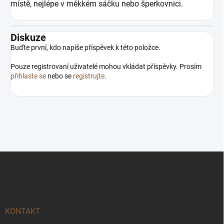
místě, nejlépe v měkkém sáčku nebo šperkovnici.
Diskuze
Buďte první, kdo napíše příspěvek k této položce.
Pouze registrovaní uživatelé mohou vkládat příspěvky. Prosím
přihlaste se
nebo se
registrujte
.
Z
á
p
a
t
í
KONTAKT