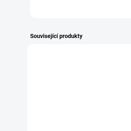
Související produkty
SKLADEM
(>10 KS)
Dárková obálka s
Min
podpisem autorky (pro
an