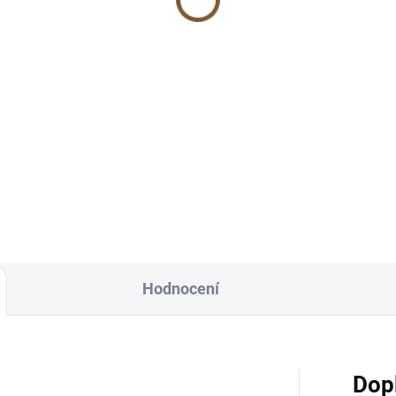
NADĚJE" A6
 Kč
35 Kč
Do košíku
Do košíku
cký rukopis autorské kresby z
ny dílny. Pro štěstí, vyjádření
Nápis představuje základní pil
ory i naděje, že bude zase
života, které inspirují a dodáva
e. :) Tip: Mini přáníčko je
odvahu. Kombinace jemné
omilé a...
kaligrafie a čistoty textu
zdůrazňuje důležitost...
Hodnocení
Dop