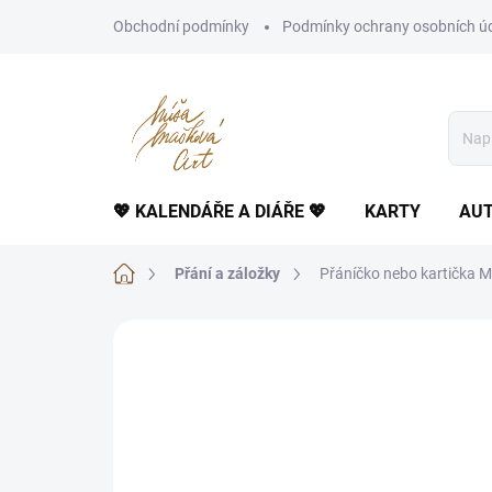
Přejít
Obchodní podmínky
Podmínky ochrany osobních ú
na
obsah
💖 KALENDÁŘE A DIÁŘE 💖
KARTY
AUT
Domů
Přání a záložky
Přáníčko nebo kartička Mo
Neohodnoceno
Podrobnosti hodnoce
TIP