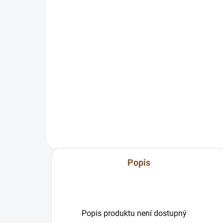
přání A6)
25
25 Kč
Do košíku
Typi
Míši
Oblékněte své přáníčko do
podp
krásného kabátku. Kraftová
dobř
obálka s originálním podpisem
rozt
autorky dodá vašemu dárku
šmrnc i punc originality....
Popis
Popis produktu není dostupný