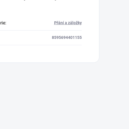
rie
:
Přání a záložky
8595694401155