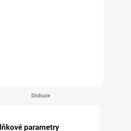
35 Kč
Do košíku
Lapač snů je krásnou symbolikou
sám o sobě, velmi často je maluji
íře
pro děti jako dárečky k
jí
narozeninám nebo k ochraně
před zlými sny a musím se...
Diskuze
lňkové parametry