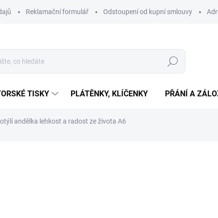
dajů
Reklamační formulář
Odstoupení od kupní smlouvy
Adr
Hledat
ORSKÉ TISKY
PLÁTĚNKY, KLÍČENKY
PŘÁNÍ A ZÁL
týlí andělka lehkost a radost ze života A6
ní
35 Kč
Měrná
SKLADEM
(>10 KS)
cena: