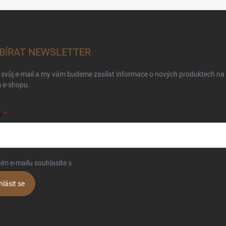
BÍRAT NEWSLETTER
 svůj e-mail a my vám budeme zasílat informace o nových produktech na
 e-shopu.
L
ím e-mailu souhlasíte s
podmínkami ochrany osobních údajů
hlásit se