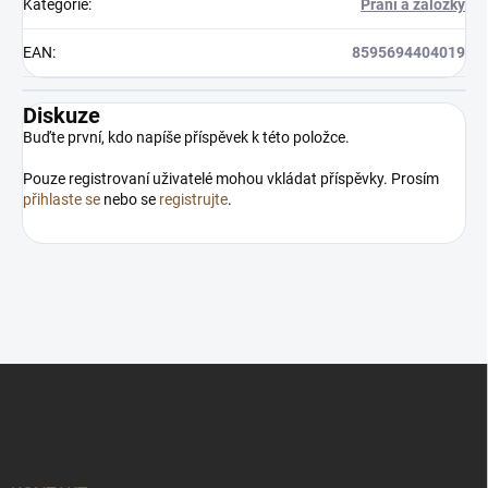
Kategorie
:
Přání a záložky
EAN
:
8595694404019
Diskuze
Buďte první, kdo napíše příspěvek k této položce.
Pouze registrovaní uživatelé mohou vkládat příspěvky. Prosím
přihlaste se
nebo se
registrujte
.
Z
á
p
a
t