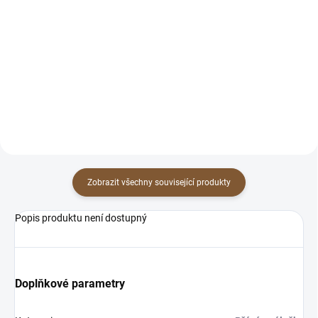
Oblékněte své přáníčko do
To je tak, když máš někoho
krásného kabátku. Kraftová
moooooooc ráda a chceš mu to
obálka s originálním podpisem
říct! :) Dobře, přiznávám se, že
autorky dodá vašemu dárku
jsem tuto pohlednici tak trochu
šmrnc i punc originality....
tvořila i pro sebe,...
Zobrazit všechny související produkty
Popis produktu není dostupný
Doplňkové parametry