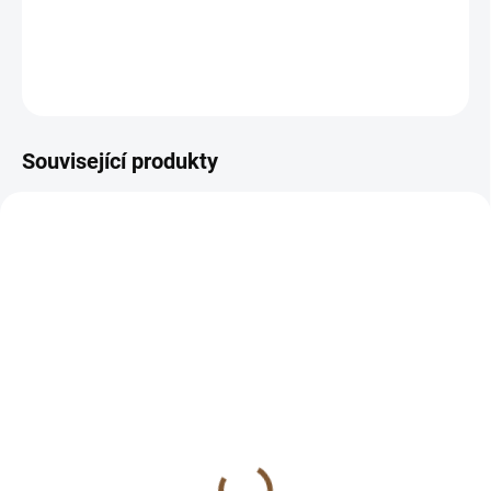
Perfektní pro všechny, kdo milují kreativitu a neotřelá
přání, která jim zaručeně vykouzlí úsměv na tváři. 🎉💜
ZEPTAT SE
HLÍDAT
Související produkty
SKLADEM
SKLADEM
(>10 KS)
(>10 KS)
Dárková obálka s
Přáníčko k narozeninám
podpisem autorky (pro
nebo svátku "MÉ MILÉ,
přání A6)
ZLATÉ A KRÁSNÉ