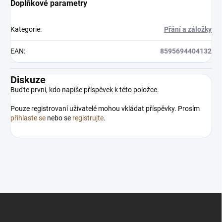
Doplňkové parametry
Kategorie
:
Přání a záložky
EAN
:
8595694404132
Diskuze
Buďte první, kdo napíše příspěvek k této položce.
Pouze registrovaní uživatelé mohou vkládat příspěvky. Prosím
přihlaste se
nebo se
registrujte
.
Z
á
p