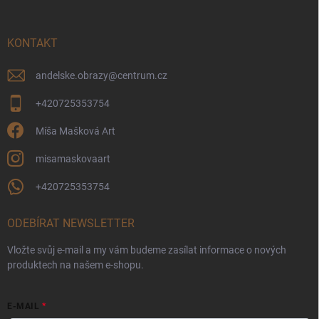
a
t
í
KONTAKT
andelske.obrazy
@
centrum.cz
+420725353754
Míša Mašková Art
misamaskovaart
+420725353754
ODEBÍRAT NEWSLETTER
Vložte svůj e-mail a my vám budeme zasílat informace o nových
produktech na našem e-shopu.
E-MAIL