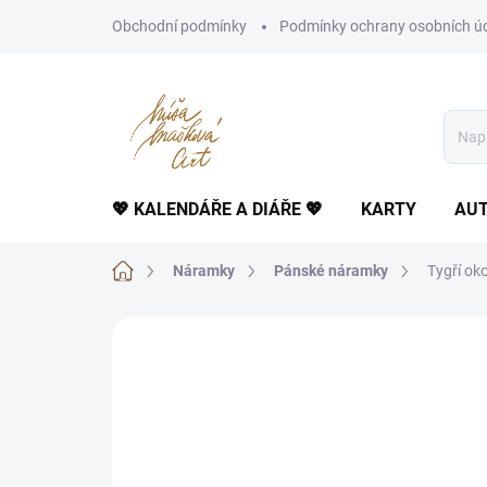
Přejít
Obchodní podmínky
Podmínky ochrany osobních ú
na
obsah
💖 KALENDÁŘE A DIÁŘE 💖
KARTY
AUT
Domů
Náramky
Pánské náramky
Tygří ok
Neohodnoceno
Podrobnosti hodnoce