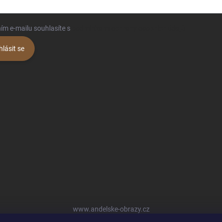
ím e-mailu souhlasíte s
podmínkami ochrany osobních údajů
hlásit se
www.andelske-obrazy.cz