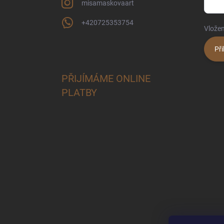
misamaskovaart
+420725353754
Vložen
Při
PŘIJÍMÁME ONLINE
PLATBY