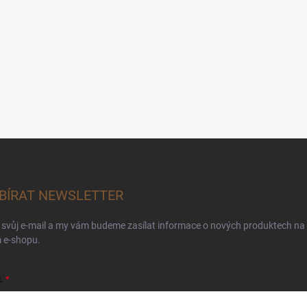
BÍRAT NEWSLETTER
 svůj e-mail a my vám budeme zasílat informace o nových produktech na
 e-shopu.
L