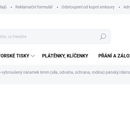
dajů
Reklamační formulář
Odstoupení od kupní smlouvy
Adr
Hledat
ORSKÉ TISKY
PLÁTĚNKY, KLÍČENKY
PŘÁNÍ A ZÁL
o vybroušený náramek 6mm (síla, odvaha, ochrana, rodina) pánský/dám
ní
395 Kč
Měrná
SKLADEM
(>10 KS)
cena:
−
+