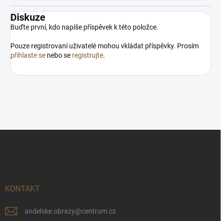
Diskuze
Buďte první, kdo napíše příspěvek k této položce.
Pouze registrovaní uživatelé mohou vkládat příspěvky. Prosím
přihlaste se
nebo se
registrujte
.
Z
á
p
a
t
í
KONTAKT
andelske.obrazy
@
centrum.cz