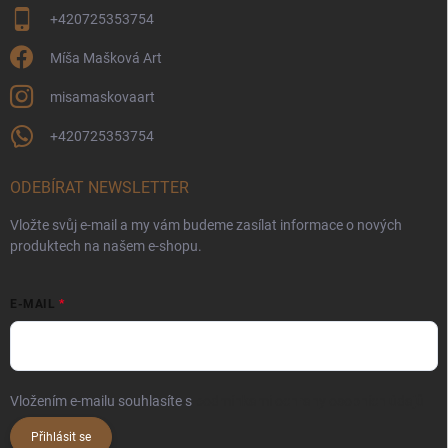
+420725353754
Míša Mašková Art
misamaskovaart
+420725353754
ODEBÍRAT NEWSLETTER
Vložte svůj e-mail a my vám budeme zasílat informace o nových
produktech na našem e-shopu.
E-MAIL
Vložením e-mailu souhlasíte s
podmínkami ochrany osobních údajů
Přihlásit se