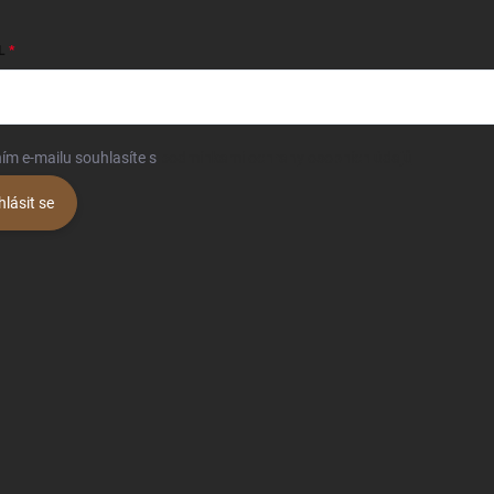
L
ím e-mailu souhlasíte s
podmínkami ochrany osobních údajů
hlásit se