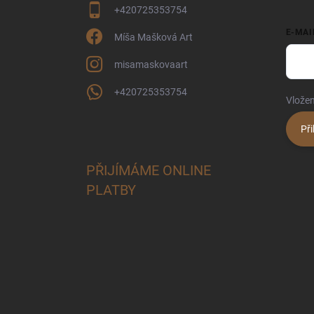
+420725353754
E-MAI
Míša Mašková Art
misamaskovaart
+420725353754
Vložen
Při
PŘIJÍMÁME ONLINE
PLATBY