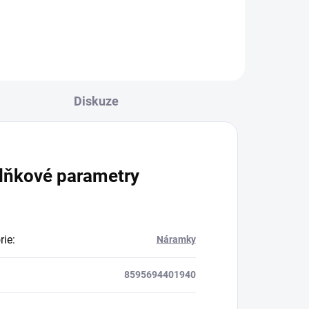
Vlastnosti: Morganit nám
a k
pomáhá zlepšovat partnerské
vztahy, vztah sama k sobě a...
Diskuze
lňkové parametry
rie
:
Náramky
8595694401940