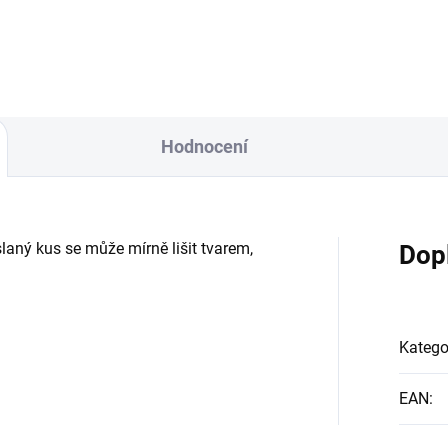
 pomáhá zlepšovat
nám pomáhá zlepšovat
tnerské vztahy, vztah sama k
partnerské vztahy, vztah sam
ě a k druhým. Učí nás
sobě a k druhým. Učí nás
vě...
správě...
Hodnocení
laný kus se může mírně lišit tvarem,
Dop
Katego
EAN
: