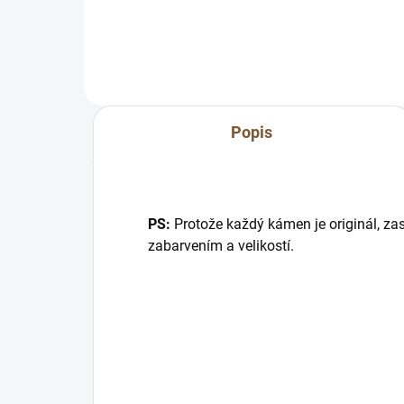
zmenšení přímo na míru pro Vás.
nám
:) Napište nám...
par
sob
sprá
Popis
PS:
Protože každý kámen je originál, zas
zabarvením a velikostí.