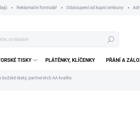
dajů
Reklamační formulář
Odstoupení od kupní smlouvy
Adr
Hledat
ORSKÉ TISKY
PLÁTĚNKY, KLÍČENKY
PŘÁNÍ A ZÁL
ožské lásky, partnerství) AA kvalita
ní
339 Kč
Měrná
SKLADEM
(10 KS)
cena:
−
+