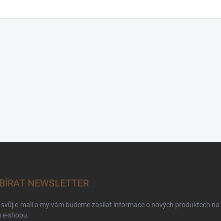
BÍRAT NEWSLETTER
 svůj e-mail a my vám budeme zasílat informace o nových produktech na
 e-shopu.