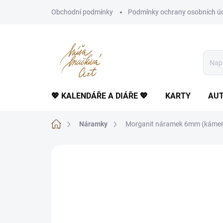
Přejít
Obchodní podmínky
Podmínky ochrany osobních ú
na
obsah
💖 KALENDÁŘE A DIÁŘE 💖
KARTY
AUT
Domů
Náramky
Morganit náramek 6mm (kámen b
Neohodnoceno
Podrobnosti hodnoce