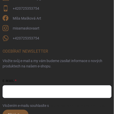
+420725353754
Míša Mašková Art
misamaskovaart
+420725353754
ODEBÍRAT NEWSLETTER
Vložte svůj e-mail a my vám budeme zasílat informace o nových
produktech na našem e-shopu.
E-MAIL
Vložením e-mailu souhlasíte s
podmínkami ochrany osobních údajů