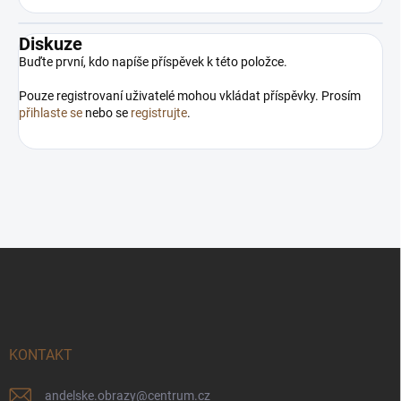
Přihlaste se do našeho
newsletteru! :)
Diskuze
Přihlášením souhlasíte s GDPR.
Buďte první, kdo napíše příspěvek k této položce.
Pouze registrovaní uživatelé mohou vkládat příspěvky. Prosím
přihlaste se
nebo se
registrujte
.
Z
á
p
a
t
í
KONTAKT
andelske.obrazy
@
centrum.cz