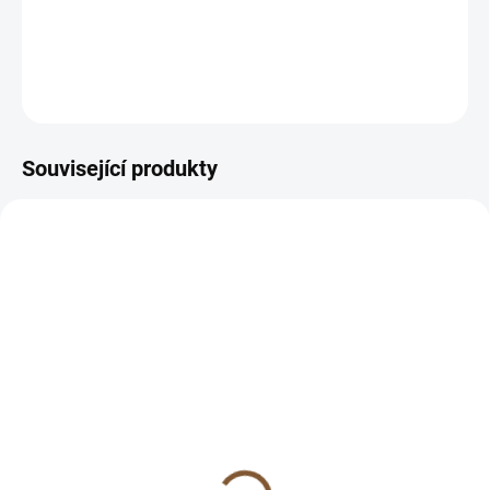
DETAILNÍ INFORMACE
ZEPTAT SE
HLÍDAT
Související produkty
TIP
TIP
SKLADEM
SKLADEM
(>10 KS)
(9 KS)
Kunzit náramek sekaný
Kunzit náramek 6 mm
(srdeční čakra, pokora,
(srdeční čakra, pokora,
láska, partnerství,
láska, partnerství,