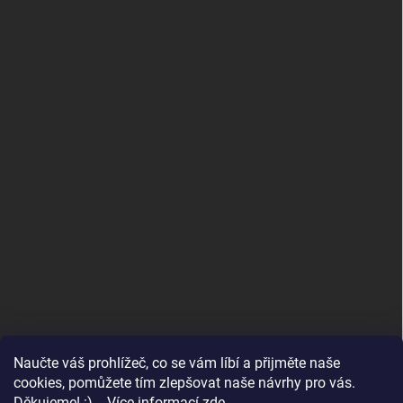
Naučte váš prohlížeč, co se vám líbí a přijměte naše
www.andelske-obrazy.cz
cookies, pomůžete tím zlepšovat naše návrhy pro vás.
Děkujeme! :) .. Více informací
zde
.