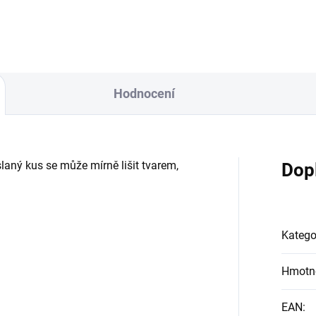
ě a také...
Hodnocení
laný kus se může mírně lišit tvarem,
Dop
Katego
Hmotn
EAN
: