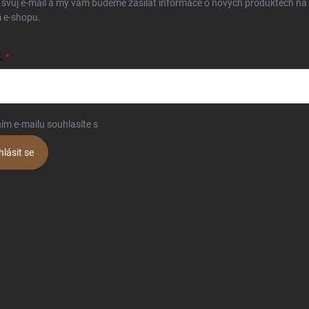
 svůj e-mail a my vám budeme zasílat informace o nových produktech na
 e-shopu.
L
ím e-mailu souhlasíte s
podmínkami ochrany osobních údajů
hlásit se