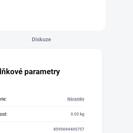
kamenů na světě a také
nejoblíbenějších. Pomáhá na...
Diskuze
lňkové parametry
rie
:
Náramky
ost
:
0.02 kg
8595694405757