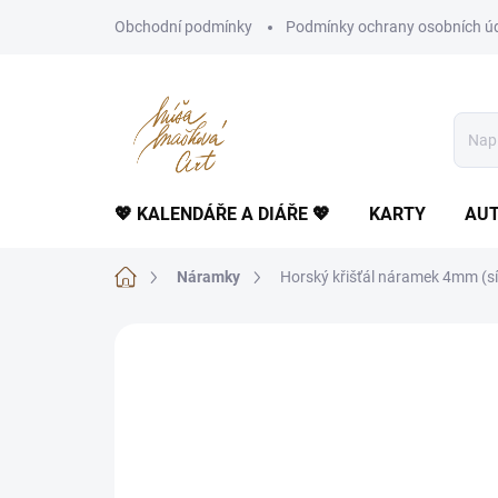
Přejít
Obchodní podmínky
Podmínky ochrany osobních ú
na
obsah
💖 KALENDÁŘE A DIÁŘE 💖
KARTY
AUT
Domů
Náramky
Horský křišťál náramek 4mm (síl
Neohodnoceno
Podrobnosti hodnoce