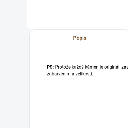
:) Napište nám...
svět
Popis
PS:
Protože každý kámen je originál, zas
zabarvením a velikostí.