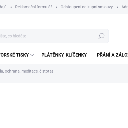
dajů
Reklamační formulář
Odstoupení od kupní smlouvy
Adr
Hledat
ORSKÉ TISKY
PLÁTĚNKY, KLÍČENKY
PŘÁNÍ A ZÁL
a, ochrana, meditace, čistota)
ní
299 Kč
Měrná
SKLADEM
(7 KS)
cena:
−
+