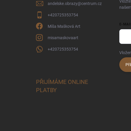
Vložte
andelske.obrazy
@
centrum.cz
našem
+420725353754
E-MAI
Míša Mašková Art
misamaskovaart
+420725353754
Vložen
Při
PŘIJÍMÁME ONLINE
PLATBY