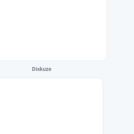
n,
Vločkovaný obsidián "talisman,
jednota, život, ochrana, nové
a
začátky" Je to kámen, který na
první pohled zaujme svou
vlídností i přes svůj...
Diskuze