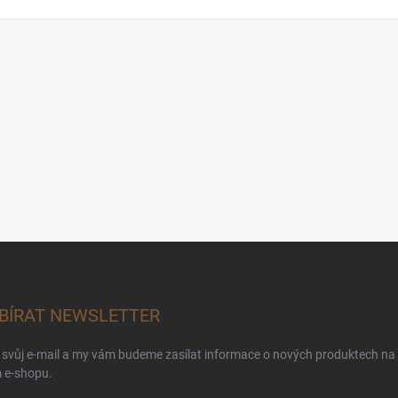
BÍRAT NEWSLETTER
 svůj e-mail a my vám budeme zasílat informace o nových produktech na
 e-shopu.