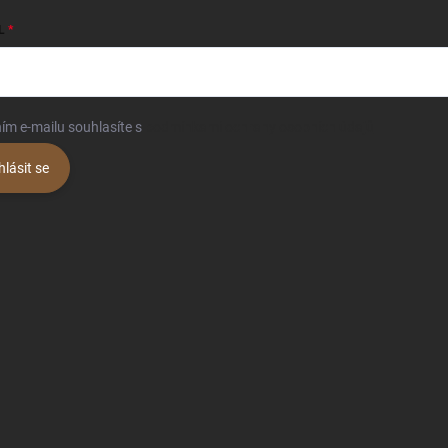
L
ím e-mailu souhlasíte s
podmínkami ochrany osobních údajů
hlásit se