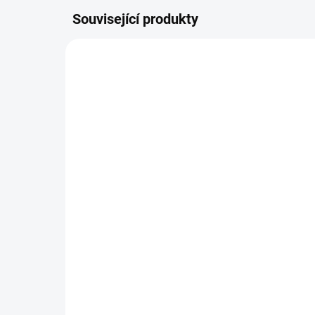
Související produkty
SKLADEM
(9 KS)
Úprava náramku na míru
Ob
(zmenšení)
se
(je
49 Kč
och
69
Do košíku