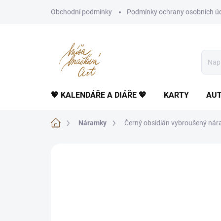
Přejít
Obchodní podmínky
Podmínky ochrany osobních ú
na
obsah
💖 KALENDÁŘE A DIÁŘE 💖
KARTY
AUT
Domů
Náramky
Černý obsidián vybroušený nára
Neohodnoceno
Podrobnosti hodnoce