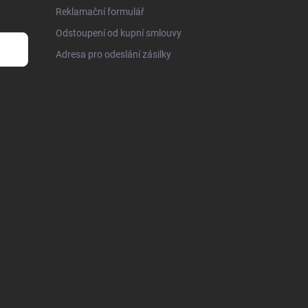
Reklamační formulář
Odstoupení od kupní smlouvy
Adresa pro odeslání zásilky