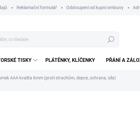
dajů
Reklamační formulář
Odstoupení od kupní smlouvy
Adr
Hledat
ORSKÉ TISKY
PLÁTĚNKY, KLÍČENKY
PŘÁNÍ A ZÁL
mek AAA kvalita 6mm (proti strachům, depce, ochrana, síla)
ní
399 Kč
Měrná
SKLADEM
(>10 KS)
cena:
−
+