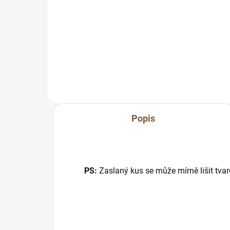
Líbí se Vám náramek, ale
potřebujete jinou velikost?
Vlo
:) Přesně proto tu máme možnost
jedn
zmenšení přímo na míru pro Vás.
začá
:) Napište nám...
prv
vlíd
Popis
PS:
Zaslaný kus se může mírně lišit tvar