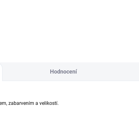
čkovaný obsidián "talisman,
Vločkovaný obsidián "talisma
ota, život, ochrana, nové
jednota, život, ochrana, nové
tky" Je to kámen, který na
začátky" Je to kámen, který n
ní pohled zaujme svou
první pohled zaujme svou
ností i přes svůj černý...
vlídností i přes svůj...
Hodnocení
em, zabarvením a velikostí.