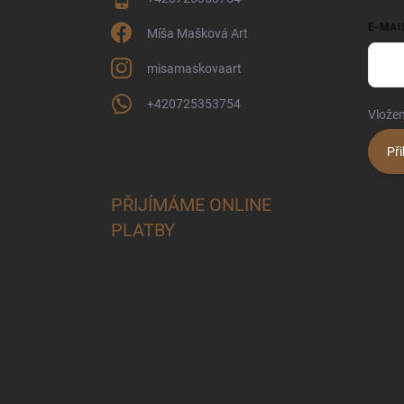
E-MAI
Míša Mašková Art
misamaskovaart
+420725353754
Vložen
Při
PŘIJÍMÁME ONLINE
PLATBY