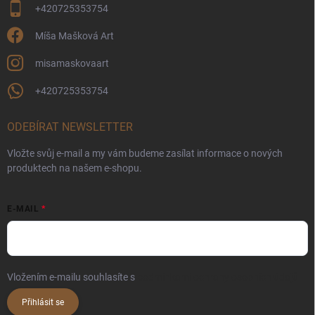
+420725353754
Míša Mašková Art
misamaskovaart
+420725353754
ODEBÍRAT NEWSLETTER
Vložte svůj e-mail a my vám budeme zasílat informace o nových
produktech na našem e-shopu.
E-MAIL
Vložením e-mailu souhlasíte s
podmínkami ochrany osobních údajů
Přihlásit se