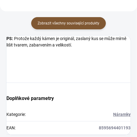
Zobrazit všechny související produkty
×
Přihlásit k newsletteru
PS:
Protože každý kámen je originál, zaslaný kus se může mírně
lišit tvarem, zabarvením a velikostí.
Zajímá vás, co je nového?
Přihlaste se do našeho
newsletteru! :)
Přihlášením souhlasíte s GDPR.
Doplňkové parametry
Kategorie
:
Náramky
EAN
:
8595694401193