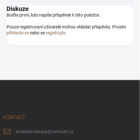
Diskuze
Buďte první, kdo napíše příspěvek k této položce.
Pouze registrovaní uživatelé mohou vkládat příspěvky. Prosím
přihlaste se
nebo se
registrujte
.
Z
á
p
a
t
í
KONTAKT
andelske.obrazy
@
centrum.cz