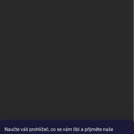
Naučte váš prohlížeč, co se vám líbí a přijměte naše
www.andelske-obrazy.cz