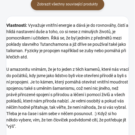
Zobrazit všechny související produkty
Vlastnosti:
Vyvažuje
vnitřní energie a dává je do rovnováhy, čistí a
hlídá nastavení duše a toho, co si nese z minulých životů, je
pomocníkem i učitelem. Říká se, že byl jedním z předmětů mezi
poklady slavného Tutanchamona a již dříve se používal také jako
talisman. Fyzicky je propojen například se zuby nebo pomáhá při
křečích atd.
U amazonitu vnímám, že je to jeden z těch kamenů, které nás vrací
do počátků, kdy jsme jako lidstvo byli více otevřeni přírodě a byli s
ní propojeni. Je to kámen, který pomáhá otevírat vnitřní moudrost
spojenou také s uměním šamanismu, což není nic jiného, než
právě přirozené spojení s přírodou a léčení i pomocí živlů a všech
pokladů, které nám příroda nabízí. Je velmi osobitý a pokud vás
něčím hodně přitahuje, tak věřte, že není náhoda, že si vás vybral.
Třeba je na čase i sám sebe v něčem posunout. :) Když si ho
někdo vybere, vím, že ten človíček podvědomě cítí, že potřebuje jít
"výš".