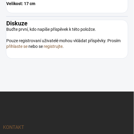
Velikost: 17 cm
Diskuze
Buďte první, kdo napíše příspěvek k této položce.
Pouze registrovaní uživatelé mohou vkládat příspěvky. Prosím
přihlaste se
nebo se
registrujte
.
Z
á
p
a
t
í
KONTAKT