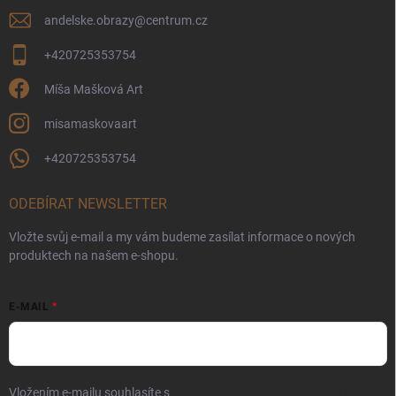
andelske.obrazy
@
centrum.cz
+420725353754
Míša Mašková Art
misamaskovaart
+420725353754
ODEBÍRAT NEWSLETTER
Vložte svůj e-mail a my vám budeme zasílat informace o nových
produktech na našem e-shopu.
E-MAIL
Vložením e-mailu souhlasíte s
podmínkami ochrany osobních údajů