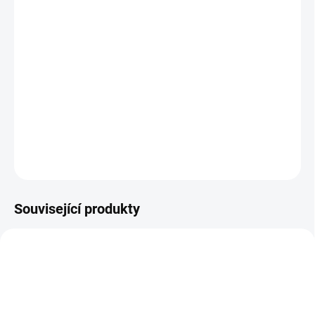
Amazonit
"klid na duši, pocit bezpečí, šamanské energie"
DETAILNÍ INFORMACE
ZEPTAT SE
HLÍDAT
Související produkty