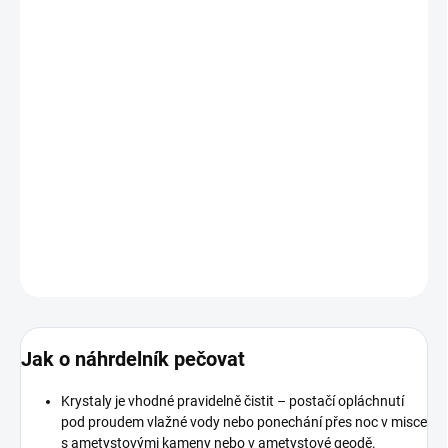
Pomáhá rozpouštět staré bloky a podvědomé
vzorce, které člověka brzdí v osobním rozvoji.
Zapínání je vyrobeno z
pravého stříbra (Ag 925)
– hypoalergenní,
kvalitní a vhodné i pro citlivou pokožku.
DETAILNÍ INFORMACE
ZEPTAT SE
HLÍDAT
Jak o náhrdelník pečovat
Krystaly je vhodné pravidelně čistit – postačí opláchnutí
pod proudem vlažné vody nebo ponechání přes noc v misce
s ametystovými kameny nebo v ametystové geodě.