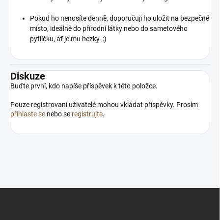
Pokud ho nenosíte denně, doporučuji ho uložit na bezpečné
místo, ideálně do přírodní látky nebo do sametového
pytlíčku, ať je mu hezky. :)
Diskuze
Buďte první, kdo napíše příspěvek k této položce.
Pouze registrovaní uživatelé mohou vkládat příspěvky. Prosím
přihlaste se
nebo se
registrujte
.
Z
á
p