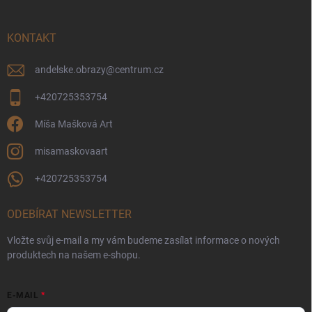
a
t
í
KONTAKT
andelske.obrazy
@
centrum.cz
+420725353754
Míša Mašková Art
misamaskovaart
+420725353754
ODEBÍRAT NEWSLETTER
Vložte svůj e-mail a my vám budeme zasílat informace o nových
produktech na našem e-shopu.
E-MAIL