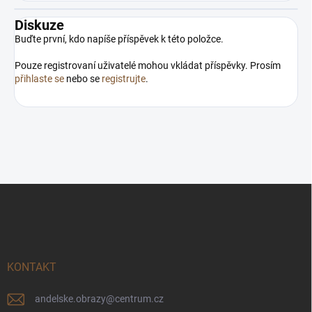
Diskuze
Buďte první, kdo napíše příspěvek k této položce.
Pouze registrovaní uživatelé mohou vkládat příspěvky. Prosím
přihlaste se
nebo se
registrujte
.
Z
á
p
a
t
í
KONTAKT
andelske.obrazy
@
centrum.cz