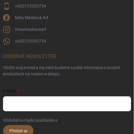
+420725353754
Míša Mašková Art
misamaskovaart
+420725353754
ODEBÍRAT NEWSLETTER
Vložte svůj e-mail a my vám budeme zasílat informace o nových
produktech na našem e-shopu.
E-MAIL
Vložením e-mailu souhlasíte s
podmínkami ochrany osobních údajů
Přihlásit se