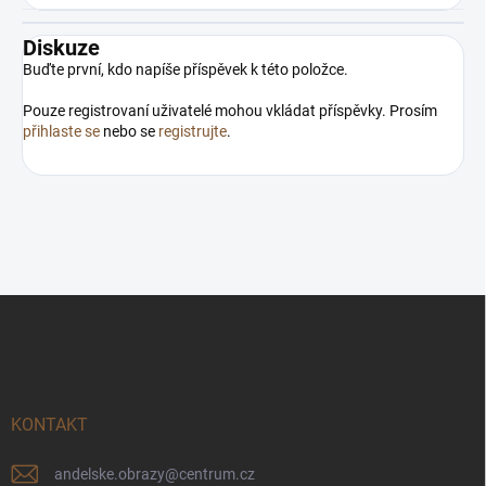
Diskuze
Buďte první, kdo napíše příspěvek k této položce.
Pouze registrovaní uživatelé mohou vkládat příspěvky. Prosím
přihlaste se
nebo se
registrujte
.
Z
á
p
a
t
í
KONTAKT
andelske.obrazy
@
centrum.cz