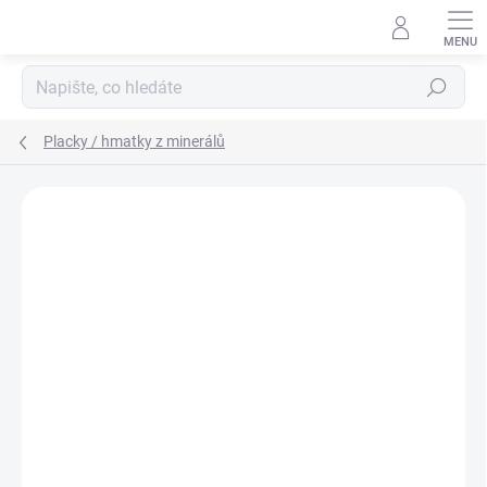
Přejít
na
obsah
Hledat
Placky / hmatky z minerálů
Podrobnosti hodnocení
Neohodnoceno