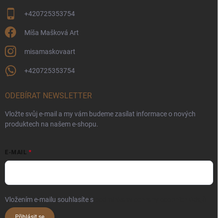
+420725353754
Míša Mašková Art
misamaskovaart
+420725353754
ODEBÍRAT NEWSLETTER
Vložte svůj e-mail a my vám budeme zasílat informace o nových
produktech na našem e-shopu.
E-MAIL
Vložením e-mailu souhlasíte s
podmínkami ochrany osobních údajů
Přihlásit se