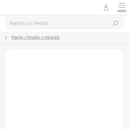
Přejít
na
obsah
Hledat
Placky / hmatky z minerálů
Podrobnosti hodnocení
Neohodnoceno