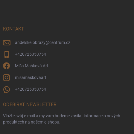
á
p
a
t
í
KONTAKT
andelske.obrazy
@
centrum.cz
+420725353754
Míša Mašková Art
misamaskovaart
+420725353754
ODEBÍRAT NEWSLETTER
Vložte svůj e-mail a my vám budeme zasílat informace o nových
produktech na našem e-shopu.