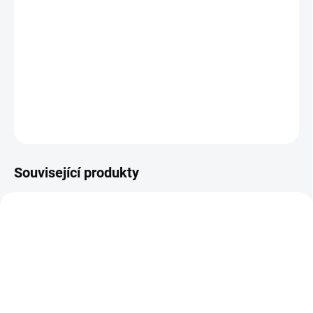
drahokamu.
Velikost náramku: 17,5 - 18 cm
DETAILNÍ INFORMACE
ZEPTAT SE
HLÍDAT
Související produkty
TIP