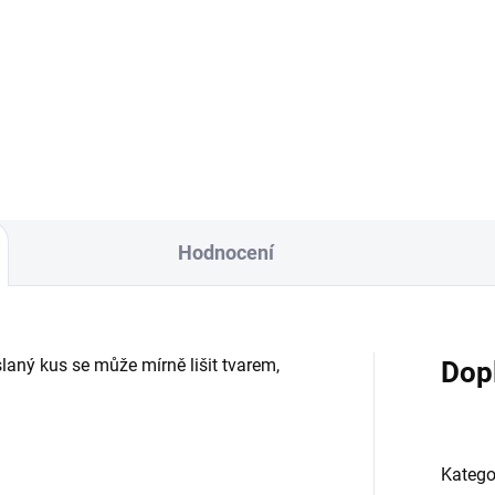
Přihlášením souhlasíte s GDPR.
vý měsíční kámen (adular)
Pravý měsíční kámen (adular)
více druhů, typický měsíční
více druhů, typický měsíční k
n je bezbarvý, ale existují
je bezbarvý, ale existují
ozřejmě další barvy jako
samozřejmě další barvy jako
íklad...
například oranžová,...
Hodnocení
laný kus se může mírně lišit tvarem,
Dop
Katego