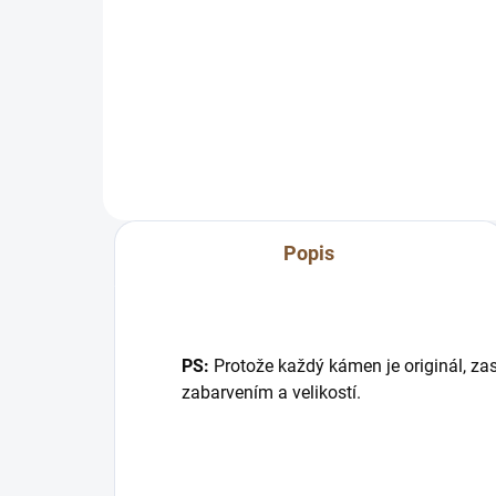
Líbí se Vám náramek, ale
potřebujete jinou velikost?
Pra
:) Přesně proto tu máme možnost
(je 
zmenšení přímo na míru pro Vás.
káme
:) Napište nám...
sam
např
Popis
PS:
Protože každý kámen je originál, zas
zabarvením a velikostí.