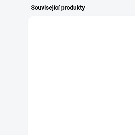
Související produkty
TIP
SKLADEM
(9 KS)
Úprava náramku na míru
Mě
(zmenšení)
vy
4mm
49 Kč
seb
41
mat
Do košíku