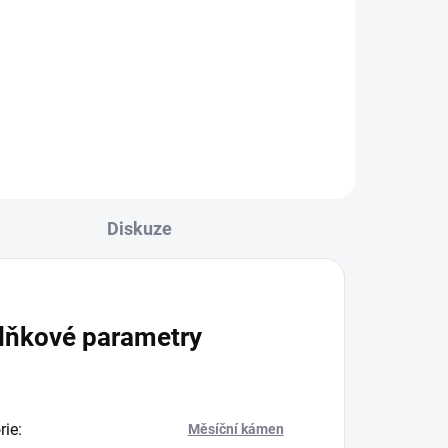
 (je
Pravý měsíční kámen (adular)
ámen
Sama se snažím vybírat takové,
které mají co nejvíce modrých
odlesků. To na nich miluju.
Snažila jsem se to nafotit,...
Diskuze
lňkové parametry
rie
:
Měsíční kámen