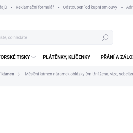
dajů
Reklamační formulář
Odstoupení od kupní smlouvy
Adr
Hledat
ORSKÉ TISKY
PLÁTĚNKY, KLÍČENKY
PŘÁNÍ A ZÁL
í kámen
Měsíční kámen náramek oblázky (vnitřní žena, vize, sebelásk
ní
419 Kč
Měrná
SKLADEM
(>10 KS)
cena:
−
+