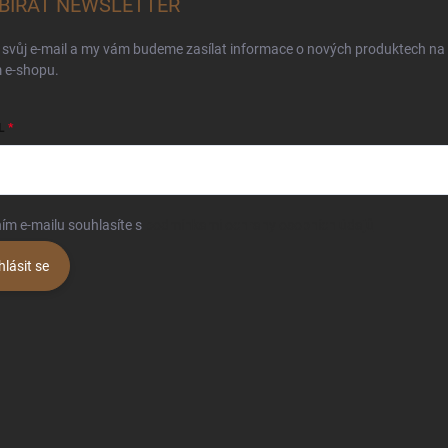
BÍRAT NEWSLETTER
 svůj e-mail a my vám budeme zasílat informace o nových produktech na
 e-shopu.
L
ím e-mailu souhlasíte s
podmínkami ochrany osobních údajů
hlásit se