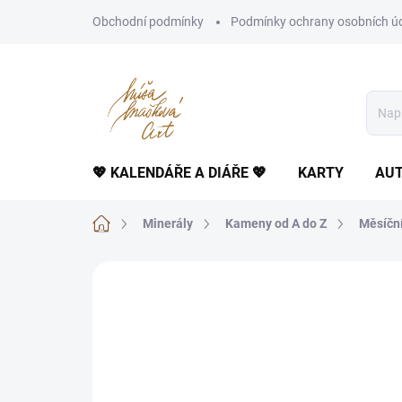
Přejít
Obchodní podmínky
Podmínky ochrany osobních ú
na
obsah
💖 KALENDÁŘE A DIÁŘE 💖
KARTY
AUT
Domů
Minerály
Kameny od A do Z
Měsíčn
Neohodnoceno
Podrobnosti hodnoce