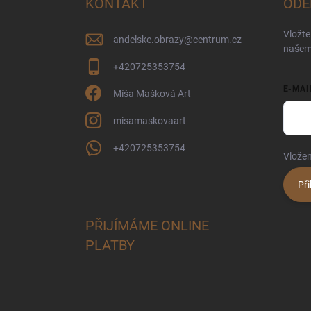
KONTAKT
ODE
t
í
Vložte
andelske.obrazy
@
centrum.cz
našem
+420725353754
E-MAI
Míša Mašková Art
misamaskovaart
+420725353754
Vložen
Při
PŘIJÍMÁME ONLINE
PLATBY