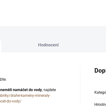
DETAILNÍ INFORMACE
Hodnocení
Dop
žíte.
e neměli namáčet do vody
, najdete
Katego
ubriky/drahe-kameny-mineraly-
cet-do-vody/
Hmotn