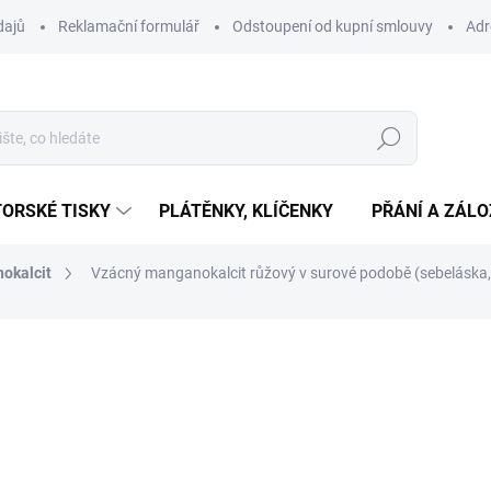
dajů
Reklamační formulář
Odstoupení od kupní smlouvy
Adr
Hledat
ORSKÉ TISKY
PLÁTĚNKY, KLÍČENKY
PŘÁNÍ A ZÁL
okalcit
Vzácný manganokalcit růžový v surové podobě (sebeláska, při
ní
3 990 Kč
Měrná
SKLADEM
(1 KS)
cena:
−
+