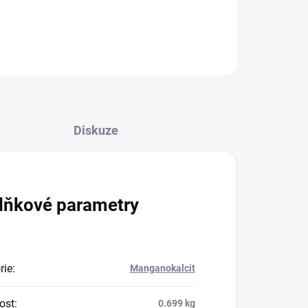
ZEPTAT SE
HLÍDAT
Diskuze
lňkové parametry
rie
:
Manganokalcit
ost
:
0.699 kg