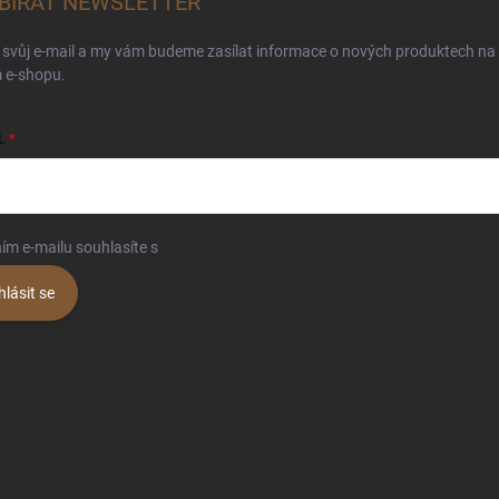
BÍRAT NEWSLETTER
 svůj e-mail a my vám budeme zasílat informace o nových produktech na
 e-shopu.
L
ím e-mailu souhlasíte s
podmínkami ochrany osobních údajů
hlásit se