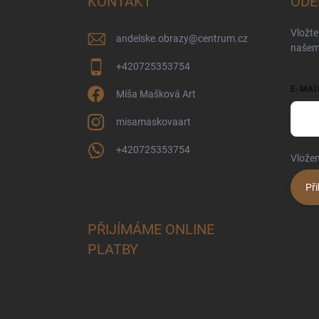
KONTAKT
ODE
t
í
Vložte
andelske.obrazy
@
centrum.cz
našem
+420725353754
E-MAI
Míša Mašková Art
misamaskovaart
+420725353754
Vložen
Při
PŘIJÍMÁME ONLINE
PLATBY