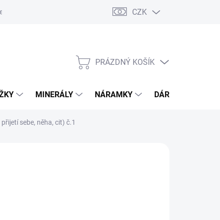
CZK
esa pro odeslání zásilky
PRÁZDNÝ KOŠÍK
NÁKUPNÍ
KOŠÍK
OŽKY
MINERÁLY
NÁRAMKY
DÁRKOVÝ POUKA
jetí sebe, něha, cit) č.1
Přidat do košíku