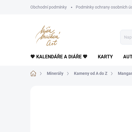
Přejít
Obchodní podmínky
Podmínky ochrany osobních ú
na
obsah
💖 KALENDÁŘE A DIÁŘE 💖
KARTY
AUT
Domů
Minerály
Kameny od A do Z
Mangan
Neohodnoceno
Podrobnosti hodnoce