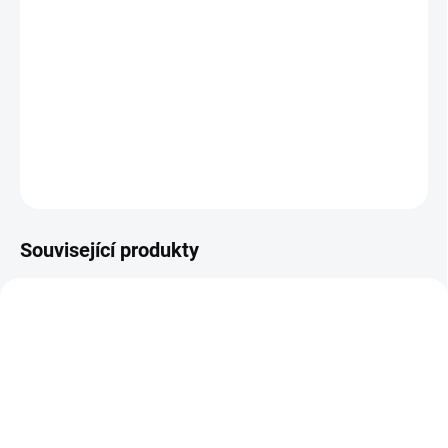
Měsíční kámen
(je více druhů, typický měsíční kámen je bezbarvý, ale existují
samozřejmě další barvy jako například oranžová, hnědá, ...)
DETAILNÍ INFORMACE
ZEPTAT SE
HLÍDAT
Související produkty