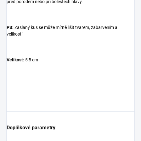
před porodem nebo při bolestech hlavy.
PS:
Zaslaný kus se může mírně lišit tvarem, zabarvením a
velikostí.
×
Přihlásit k newsletteru
Velikost:
5,5 cm
Zajímá vás, co je nového?
Přihlaste se do našeho
newsletteru! :)
Přihlášením souhlasíte s GDPR.
Doplňkové parametry