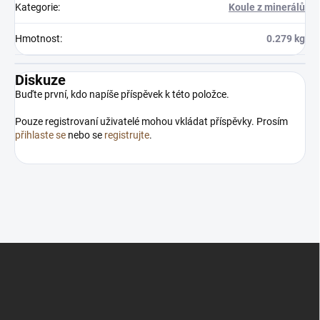
Kategorie
:
Koule z minerálů
Hmotnost
:
0.279 kg
Diskuze
Buďte první, kdo napíše příspěvek k této položce.
Pouze registrovaní uživatelé mohou vkládat příspěvky. Prosím
přihlaste se
nebo se
registrujte
.
Z
á
p
a
t