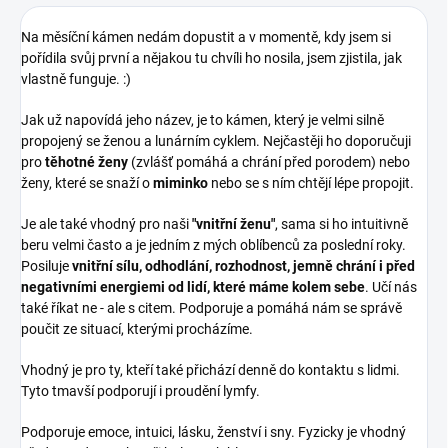
Na měsíční kámen nedám dopustit a v momentě, kdy jsem si
pořídila svůj první a nějakou tu chvíli ho nosila, jsem zjistila, jak
vlastně funguje. :)
Jak už napovídá jeho název, je to kámen, který je velmi silně
propojený se ženou a lunárním cyklem. Nejčastěji ho doporučuji
pro
těhotné ženy
(zvlášť pomáhá a chrání před porodem) nebo
ženy, které se snaží o
miminko
nebo se s ním chtějí lépe propojit.
Je ale také vhodný pro naši
"vnitřní ženu"
, sama si ho intuitivně
beru velmi často a je jedním z mých oblíbenců za poslední roky.
Posiluje
vnitřní sílu, odhodlání, rozhodnost, jemně chrání i před
negativními energiemi od lidí, které máme kolem sebe
. Učí nás
také říkat ne - ale s citem. Podporuje a pomáhá nám se správě
poučit ze situací, kterými procházíme.
Vhodný je pro ty, kteří také přichází denně do kontaktu s lidmi.
Tyto tmavší podporují i proudění lymfy.
Podporuje emoce, intuici, lásku, ženství i sny. Fyzicky je vhodný