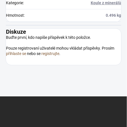
Kategorie
:
Koule z minerálů
Hmotnost
:
0.496 kg
Diskuze
Buďte první, kdo napíše příspěvek k této položce.
Pouze registrovaní uživatelé mohou vkládat příspěvky. Prosím
přihlaste se
nebo se
registrujte
.
Z
á
p
a
t