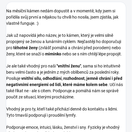
Na měsíční kámen nedám dopustit a v momentě, kdy jsem si
pořídila svůj první a nějakou tu chvíli ho nosila, jsem zjistila, jak
vlastně funguje. :)
Jak už napovídá jeho název, je to kámen, který je velmi silně
propojený se ženou a lunárním cyklem. Nejčastěji ho doporučuji
pro
těhotné ženy
(zvlášť pomáhá a chrání před porodem) nebo
ženy, které se snaží o
miminko
nebo se s ním chtějí lépe propojit.
Je ale také vhodný pro naši
"vnitřní ženu"
, sama si ho intuitivně
beru velmi často a je jedním z mých oblíbenců za poslední roky.
Posiluje
vnitřní sílu, odhodlání, rozhodnost, jemně chrání i před
negativními energiemi od lidí, které máme kolem sebe
. Učí nás
také říkat ne - ale s citem. Podporuje a pomáhá nám se správě
poučit ze situací, kterými procházíme.
Vhodný je pro ty, kteří také přichází denně do kontaktu s lidmi.
Tyto tmavší podporují i proudění lymfy.
Podporuje emoce, intuici, lásku, ženství i sny. Fyzicky je vhodný