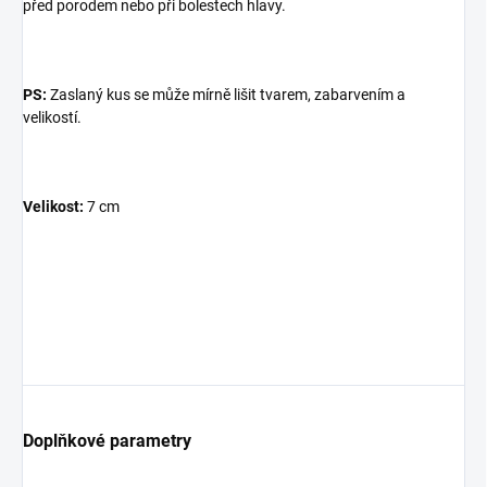
před porodem nebo při bolestech hlavy.
PS:
Zaslaný kus se může mírně lišit tvarem, zabarvením a
velikostí.
×
Přihlásit k newsletteru
Velikost:
7 cm
Zajímá vás, co je nového?
Přihlaste se do našeho
newsletteru! :)
Přihlášením souhlasíte s GDPR.
Doplňkové parametry