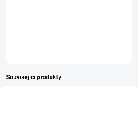
Měsíční kámen
(je více druhů, typický měsíční kámen je bezbarvý, ale existují
samozřejmě další barvy jako například oranžová, hnědá, ...)
DETAILNÍ INFORMACE
ZEPTAT SE
HLÍDAT
Související produkty