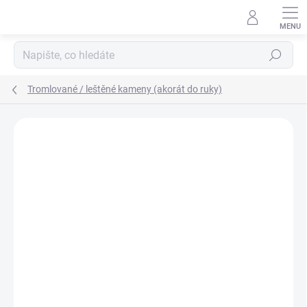
Přejít
na
obsah
Hledat
Tromlované / leštěné kameny (akorát do ruky)
Podrobnosti hodnocení
Neohodnoceno