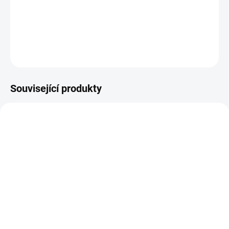
prostředek
při léčbě onemocnění.
DETAILNÍ INFORMACE
ZEPTAT SE
HLÍDAT
Související produkty
SKLADEM
SKLADEM
(10 KS)
(>10 KS)
Křišťálový mini andílek
Šungit pyramida -
ručně broušený (síla,
leštěná šungitová