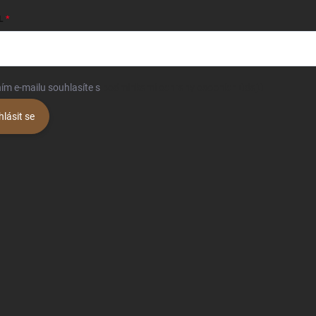
L
ím e-mailu souhlasíte s
podmínkami ochrany osobních údajů
hlásit se