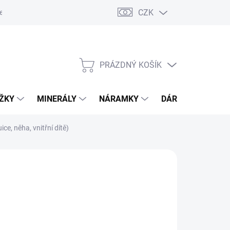
CZK
esa pro odeslání zásilky
PRÁZDNÝ KOŠÍK
NÁKUPNÍ
KOŠÍK
OŽKY
MINERÁLY
NÁRAMKY
DÁRKOVÝ POUKA
ce, něha, vnitřní dítě)
Přidat do košíku