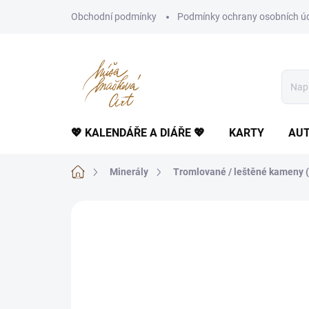
Přejít
Obchodní podmínky
Podmínky ochrany osobních ú
na
obsah
💖 KALENDÁŘE A DIÁŘE 💖
KARTY
AUT
Domů
Minerály
Tromlované / leštěné kameny (
Neohodnoceno
Podrobnosti hodnoce