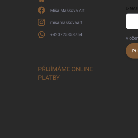
E-MAI
Míša Mašková Art
misamaskovaart
+420725353754
Vložen
Při
PŘIJÍMÁME ONLINE
PLATBY