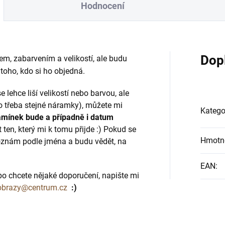
Hodnocení
Dop
em, zabarvením a velikostí, ale budu
 toho, kdo si ho objedná.
e lehce liší velikostí nebo barvou, ale
 to třeba stejné náramky), můžete mi
Katego
amínek bude a případně i datum
 ten, který mi k tomu přijde :) Pokud se
Hmotn
oznám podle jména a budu vědět, na
EAN
:
bo chcete nějaké doporučení, napište mi
obrazy@centrum.cz
:)