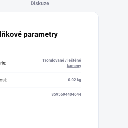
Diskuze
lňkové parametry
Tromlované / leštěné
rie
:
kameny
ost
:
0.02 kg
8595694404644