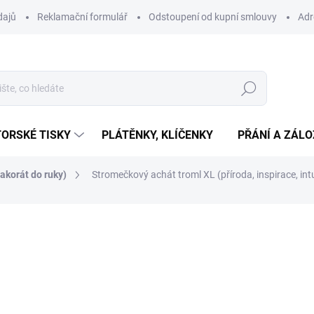
dajů
Reklamační formulář
Odstoupení od kupní smlouvy
Adr
Hledat
ORSKÉ TISKY
PLÁTĚNKY, KLÍČENKY
PŘÁNÍ A ZÁL
akorát do ruky)
Stromečkový achát troml XL (příroda, inspirace, intui
ní
99 Kč
Měrná
SKLADEM
(>10 KS)
cena:
−
+