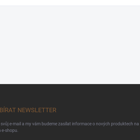
BÍRAT NEWSLETTER
 svůj e-mail a my vám budeme zasílat informace o nových produktech na
 e-shopu.