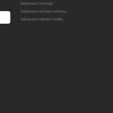
Reklamační formulář
Odstoupení od kupní smlouvy
Adresa pro odeslání zásilky