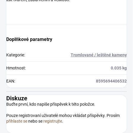
×
Přihlásit k newsletteru
Zajímá vás, co je nového?
Doplňkové parametry
Přihlaste se do našeho
newsletteru! :)
Kategorie
:
Tromlované / leštěné kameny
Přihlášením souhlasíte s GDPR.
Hmotnost
:
0.035 kg
EAN
:
8595694406532
Diskuze
Buďte první, kdo napíše příspěvek k této položce.
Pouze registrovaní uživatelé mohou vkládat příspěvky. Prosím
přihlaste se
nebo se
registrujte
.