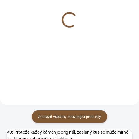
Minerální klíčenka
Sodalit srdíčko (proti
SODALIT (propojení
stresu, duchovní
nebe a země)
prožitky)
79 Kč
189 Kč
Do košíku
Do košíku
Klíčenky z minerálů Nikdy jsem
Sodalit "proti stresu, negacím,
na klíčenky nebyla, ale pak jsem
posílení nervů, meditace"
dostala přívěsek s kamínkem na
klíče a najednou mi to přišlo tak
nějak přirozený a...
Zobrazit všechny související produkty
PS:
Protože každý kámen je originál, zaslaný kus se může mírně
lišit tvarem, zabarvením a velikostí.