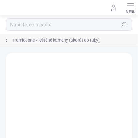
Přejít
na
obsah
Hledat
Tromlované / leštěné kameny (akorát do ruky)
Podrobnosti hodnocení
Neohodnoceno