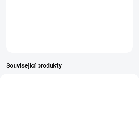
jsou okouzlující.
Foto je ilustrativní, minerály se liší zbarvením, tvarem i velikostí.
DETAILNÍ INFORMACE
ZEPTAT SE
HLÍDAT
Související produkty
SKLADEM
SKLADEM
(>10 KS)
(10 KS)