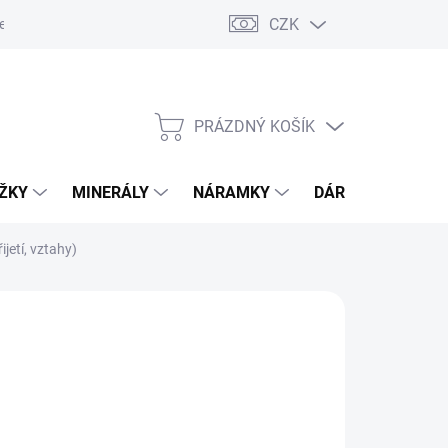
CZK
esa pro odeslání zásilky
PRÁZDNÝ KOŠÍK
NÁKUPNÍ
KOŠÍK
OŽKY
MINERÁLY
NÁRAMKY
DÁRKOVÝ POUKA
jetí, vztahy)