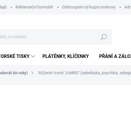
dajů
Reklamační formulář
Odstoupení od kupní smlouvy
Adr
Hledat
ORSKÉ TISKY
PLÁTĚNKY, KLÍČENKY
PŘÁNÍ A ZÁL
akorát do ruky)
Růženín troml 'JUMBO' (sebeláska, psychika, sebepři
ní
289 Kč
Měrná
SKLADEM
(>10 KS)
cena: