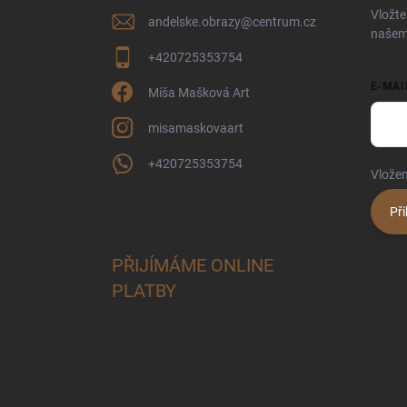
í
Vložte
andelske.obrazy
@
centrum.cz
našem
+420725353754
E-MAI
Míša Mašková Art
misamaskovaart
+420725353754
Vložen
Při
PŘIJÍMÁME ONLINE
PLATBY