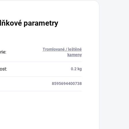
lňkové parametry
Tromlované / leštěné
rie
:
kameny
ost
:
0.2 kg
8595694400738