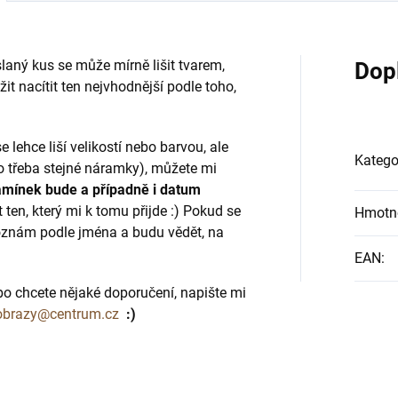
laný kus se může mírně lišit tvarem,
Dop
it nacítit ten nejvhodnější podle toho,
e lehce liší velikostí nebo barvou, ale
Katego
 to třeba stejné náramky), můžete mi
amínek bude a případně i datum
 ten, který mi k tomu přijde :) Pokud se
Hmotn
oznám podle jména a budu vědět, na
EAN
:
bo chcete nějaké doporučení, napište mi
obrazy@centrum.cz
:)