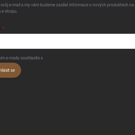
 svůj e-mail a my vám budeme zasílat informace o nových produktech na
 e-shopu.
L
ím e-mailu souhlasíte s
podmínkami ochrany osobních údajů
hlásit se