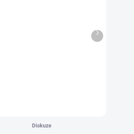
ADEM
SKLADEM
5 KS)
(>10 KS)
Růženín vybroušený
náramek 4mm
(sebeláska, psychika,
Další
vztahy, parterství)
produkt
359 Kč
Do košíku
Růženín je kámen
je
lásky/sebelásky/sebepřijetí a je
spojený s panenkou Marií. Má
gie
zklidňující energie a pomáhá nám
v sobě najít sebelásku a...
Diskuze