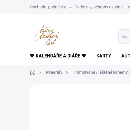
Přejít
Obchodní podmínky
Podmínky ochrany osobních ú
na
obsah
💖 KALENDÁŘE A DIÁŘE 💖
KARTY
AUT
Domů
Minerály
Tromlované / leštěné kameny (
Neohodnoceno
Podrobnosti hodnoce
TIP