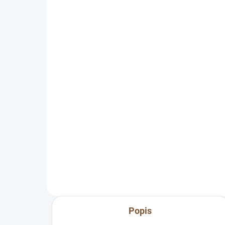
SKLADEM
(6 KS)
Růženín náramek 4mm
Rů
(sebeláska, psychika,
(se
vztahy, parterství)
vzt
149 Kč
69
Do košíku
Růženín je kámen
Růž
lásky/sebelásky/sebepřijetí a je
lásk
spojený s panenkou Marií.
spo
Vlas
a p
Popis