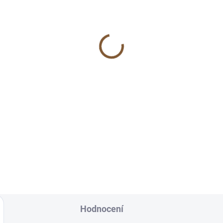
SKLADEM
SKL
(2 KS)
(
ženín sekaný náramek
Růženínový anděl 4cm
beláska, psychika,
ručně broušený
ahy, parterství)
(sebeláska, psychika,
vztahy, parterství)
 Kč
269 Kč
Do košíku
Do košíku
enín je kámen
Růženín je kámen
y/sebelásky/sebepřijetí a je
lásky/sebelásky/sebepřijetí a 
jený s panenkou Marií.
spojený s panenkou Marií.
tnosti: Má zklidňující energie
Vlastnosti: Má zklidňující ener
omáhá...
a pomáhá...
Hodnocení