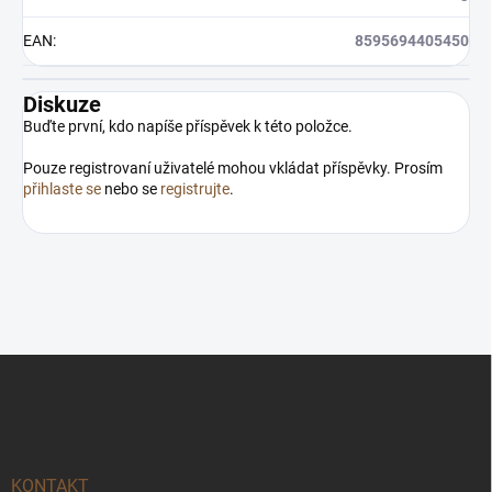
EAN
:
8595694405450
Diskuze
Buďte první, kdo napíše příspěvek k této položce.
Pouze registrovaní uživatelé mohou vkládat příspěvky. Prosím
přihlaste se
nebo se
registrujte
.
Z
á
p
a
t
í
KONTAKT