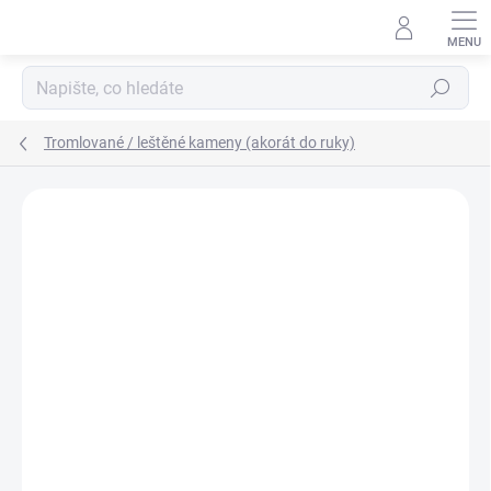
Přejít
na
obsah
Hledat
Tromlované / leštěné kameny (akorát do ruky)
Podrobnosti hodnocení
Neohodnoceno