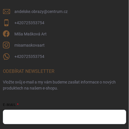
andelske.obrazy
@
centrum.cz
+420725353754
Míša Mašková Art
misamaskovaart
+420725353754
ODEBÍRAT NEWSLETTER
Vložte svůj e-mail a my vám budeme zasílat informace o nových
produktech na našem e-shopu.
E-MAIL