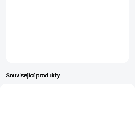
Mix měsíčních kamenů
(je více druhů, typický měsíční kámen je bezbarvý, ale existují
samozřejmě další barvy jako například oranžová, hnědá, ...)
DETAILNÍ INFORMACE
ZEPTAT SE
HLÍDAT
Související produkty