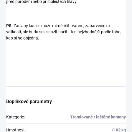
před porodem nebo při bolestech hlavy.
PS:
Zaslaný kus se může mírně lišit tvarem, zabarvením a
velikostí, ale budu ses snažit nacítit ten nejvhodnější podle toho,
kdo si ho objedná.
Doplňkové parametry
Kategorie
:
Tromlované / leštěné kameny
Hmotnost
:
0.02 kg