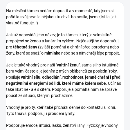
Na měsíční kámen nedám dopustit a v momentě, kdy jsem si
pořídila svůj první a nějakou tu chvíli ho nosila, jsem zjistila, jak
vlastně funguje. :)
Jak už napovídá jeho název, je to kámen, který je velmi silně
propojený se ženou a lunárním cyklem. Nejčastěji ho doporučuji
pro
těhotné ženy
(zvlášť pomáhá a chrání před porodem) nebo
ženy, které se snaží o
miminko
nebo se s ním chtějí lépe propojit.
Je ale také vhodný pro naši
"vnitřní ženu"
, sama si ho intuitivně
beru velmi často a je jedním z mých oblíbenců za poslední roky.
Posiluje
vnitřní sílu, odhodlání, rozhodnost, jemně chrání i před
negativními energiemi od lidí, které máme kolem sebe
. Učí nás
také říkat ne - ale s citem. Podporuje a pomáhá nám se správě
poučit ze situací, kterými procházíme.
Vhodný je pro ty, kteří také přichází denně do kontaktu s lidmi.
Tyto tmavší podporují i proudění lymfy.
Podporuje emoce, intuici, lásku, ženství i sny. Fyzicky je vhodný